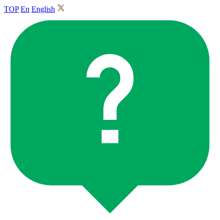
TOP
En
English