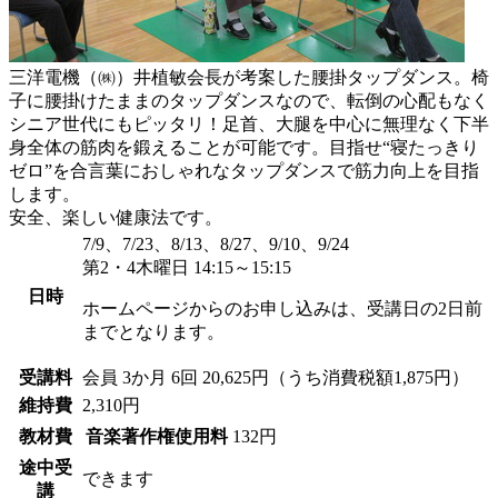
三洋電機（㈱）井植敏会長が考案した腰掛タップダンス。椅
子に腰掛けたままのタップダンスなので、転倒の心配もなく
シニア世代にもピッタリ！足首、大腿を中心に無理なく下半
身全体の筋肉を鍛えることが可能です。目指せ“寝たっきり
ゼロ”を合言葉におしゃれなタップダンスで筋力向上を目指
します。
安全、楽しい健康法です。
7/9、7/23、8/13、8/27、9/10、9/24
第2・4木曜日 14:15～15:15
日時
ホームページからのお申し込みは、受講日の2日前
までとなります。
受講料
会員
3か月 6回 20,625円（うち消費税額1,875円）
維持費
2,310円
教材費
音楽著作権使用料
132円
途中受
できます
講