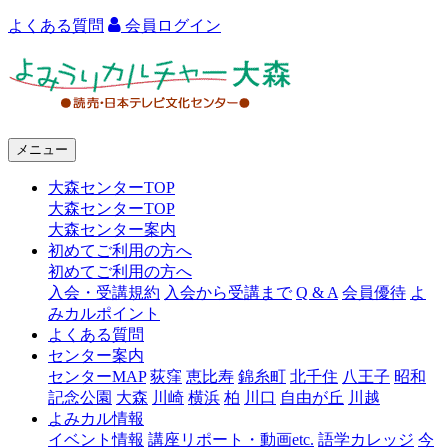
よくある質問
会員ログイン
よ
み
う
メニュー
り
大森センターTOP
カ
大森センターTOP
ル
大森センター案内
初めてご利用の方へ
チ
初めてご利用の方へ
ャ
入会・受講規約
入会から受講まで
Q & A
会員優待
よ
みカルポイント
ー
よくある質問
センター案内
大
センターMAP
荻窪
恵比寿
錦糸町
北千住
八王子
昭和
森
記念公園
大森
川崎
横浜
柏
川口
自由が丘
川越
よみカル情報
イベント情報
講座リポート・動画etc.
語学カレッジ
今