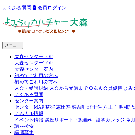
よくある質問
会員ログイン
よ
み
う
メニュー
り
大森センターTOP
カ
大森センターTOP
ル
大森センター案内
初めてご利用の方へ
チ
初めてご利用の方へ
ャ
入会・受講規約
入会から受講まで
Q & A
会員優待
よみ
よくある質問
ー
センター案内
センターMAP
荻窪
恵比寿
錦糸町
北千住
八王子
昭和記
大
よみカル情報
森
イベント情報
講座リポート・動画etc.
語学カレッジ
今
講座検索
講師募集