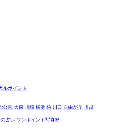
カルポイント
念公園
大森
川崎
横浜
柏
川口
自由が丘
川越
月の占い
ワンポイント写真塾