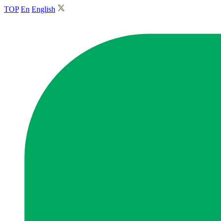
TOP
En
English