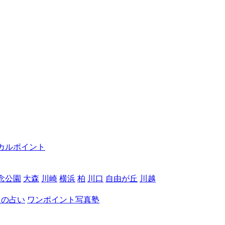
カルポイント
念公園
大森
川崎
横浜
柏
川口
自由が丘
川越
月の占い
ワンポイント写真塾