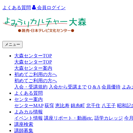
よくある質問
会員ログイン
よ
み
う
メニュー
り
大森センターTOP
カ
大森センターTOP
ル
大森センター案内
初めてご利用の方へ
チ
初めてご利用の方へ
ャ
入会・受講規約
入会から受講まで
Q & A
会員優待
よみ
よくある質問
ー
センター案内
センターMAP
荻窪
恵比寿
錦糸町
北千住
八王子
昭和記
大
よみカル情報
森
イベント情報
講座リポート・動画etc.
語学カレッジ
今
講座検索
講師募集