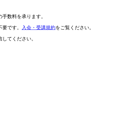
の手数料を承ります。
不要です。
入会・受講規約
をご覧ください。
信してください。