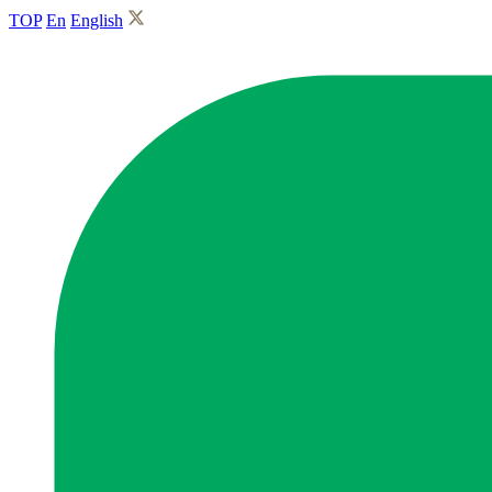
TOP
En
English