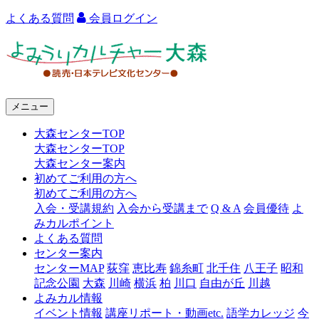
よくある質問
会員ログイン
よ
み
う
メニュー
り
大森センターTOP
カ
大森センターTOP
ル
大森センター案内
初めてご利用の方へ
チ
初めてご利用の方へ
ャ
入会・受講規約
入会から受講まで
Q & A
会員優待
よ
みカルポイント
ー
よくある質問
センター案内
大
センターMAP
荻窪
恵比寿
錦糸町
北千住
八王子
昭和
森
記念公園
大森
川崎
横浜
柏
川口
自由が丘
川越
よみカル情報
イベント情報
講座リポート・動画etc.
語学カレッジ
今