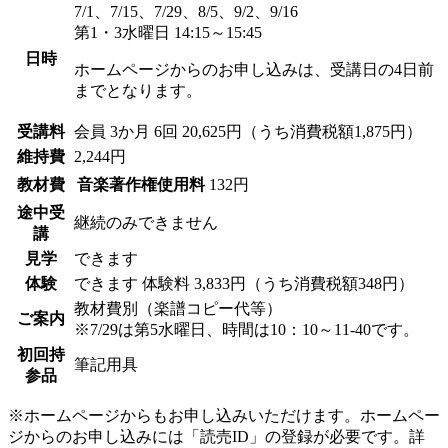
7/1、7/15、7/29、8/5、9/2、9/16
第1・3水曜日 14:15～15:45
日時
ホームページからのお申し込みは、受講日の4日前
までとなります。
受講料
会員
3か月 6回 20,625円（うち消費税額1,875円）
維持費
2,244円
教材費
音楽著作権使用料
132円
途中受
継続のみできません
講
見学
できます
体験
できます
体験料
3,833円（うち消費税額348円）
教材費別（楽譜コピー代等）
ご案内
※7/29は第5水曜日、時間は10：10～11-40です。
初回持
筆記用具
参品
※ホームページからもお申し込みいただけます。ホームペー
ジからのお申し込みには「読売ID」の登録が必要です。詳