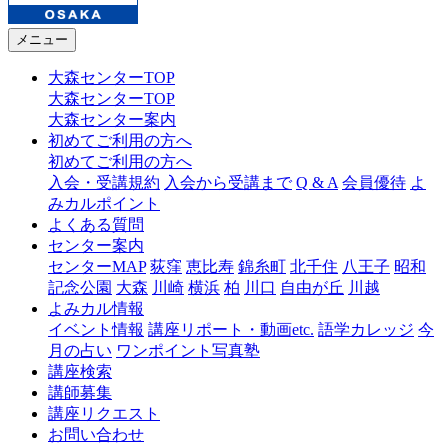
メニュー
大森センターTOP
大森センターTOP
大森センター案内
初めてご利用の方へ
初めてご利用の方へ
入会・受講規約
入会から受講まで
Q & A
会員優待
よ
みカルポイント
よくある質問
センター案内
センターMAP
荻窪
恵比寿
錦糸町
北千住
八王子
昭和
記念公園
大森
川崎
横浜
柏
川口
自由が丘
川越
よみカル情報
イベント情報
講座リポート・動画etc.
語学カレッジ
今
月の占い
ワンポイント写真塾
講座検索
講師募集
講座リクエスト
お問い合わせ