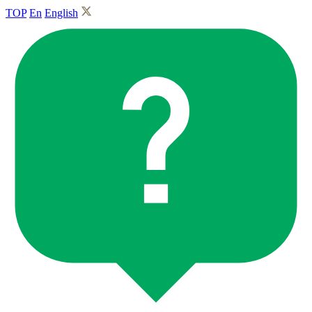
TOP
En
English