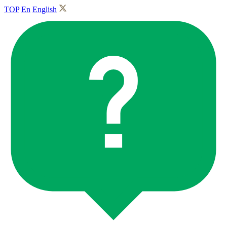
TOP
En
English