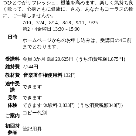
つひとつがリフレッシュ、機能を高めます。楽しく気持ち良
く歌って、心身ともに健康に。さあ、あなたもコーラスの輪
に、ご一緒しませんか。
7/10、7/24、8/14、8/28、9/11、9/25
第2・4金曜日 13:30～15:00
日時
ホームページからのお申し込みは、受講日の4日前
までとなります。
受講料
会員
3か月 6回 20,625円（うち消費税額1,875円）
維持費
2,244円
教材費
音楽著作権使用料
132円
途中受
できます
講
見学
できます
体験
できます
体験料
3,833円（うち消費税額348円）
コピー代別
ご案内
初回持
筆記用具
参品