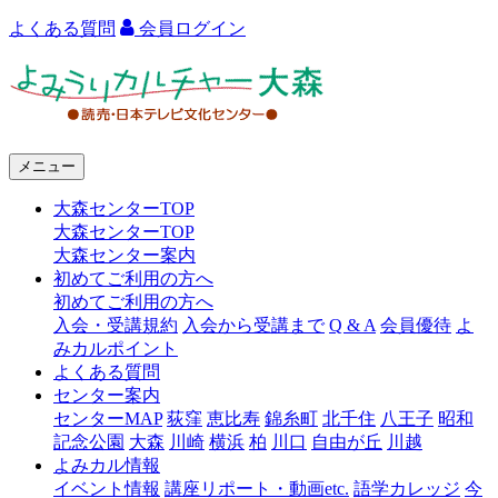
よくある質問
会員ログイン
よ
み
う
メニュー
り
大森センターTOP
カ
大森センターTOP
ル
大森センター案内
初めてご利用の方へ
チ
初めてご利用の方へ
ャ
入会・受講規約
入会から受講まで
Q & A
会員優待
よ
みカルポイント
ー
よくある質問
センター案内
大
センターMAP
荻窪
恵比寿
錦糸町
北千住
八王子
昭和
森
記念公園
大森
川崎
横浜
柏
川口
自由が丘
川越
よみカル情報
イベント情報
講座リポート・動画etc.
語学カレッジ
今