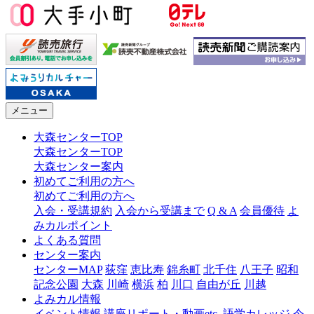
メニュー
大森センターTOP
大森センターTOP
大森センター案内
初めてご利用の方へ
初めてご利用の方へ
入会・受講規約
入会から受講まで
Q & A
会員優待
よ
みカルポイント
よくある質問
センター案内
センターMAP
荻窪
恵比寿
錦糸町
北千住
八王子
昭和
記念公園
大森
川崎
横浜
柏
川口
自由が丘
川越
よみカル情報
イベント情報
講座リポート・動画etc.
語学カレッジ
今