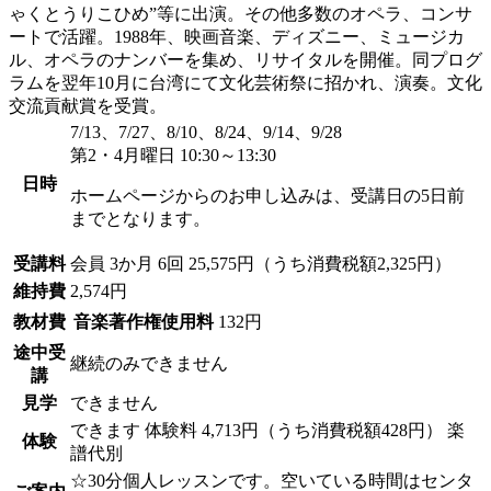
ゃくとうりこひめ”等に出演。その他多数のオペラ、コンサ
ートで活躍。1988年、映画音楽、ディズニー、ミュージカ
ル、オペラのナンバーを集め、リサイタルを開催。同プログ
ラムを翌年10月に台湾にて文化芸術祭に招かれ、演奏。文化
交流貢献賞を受賞。
7/13、7/27、8/10、8/24、9/14、9/28
第2・4月曜日 10:30～13:30
日時
ホームページからのお申し込みは、受講日の5日前
までとなります。
受講料
会員
3か月 6回 25,575円（うち消費税額2,325円）
維持費
2,574円
教材費
音楽著作権使用料
132円
途中受
継続のみできません
講
見学
できません
できます
体験料
4,713円（うち消費税額428円）
楽
体験
譜代別
☆30分個人レッスンです。空いている時間はセンタ