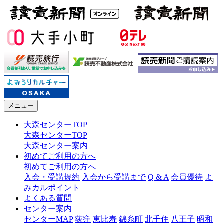
メニュー
大森センターTOP
大森センターTOP
大森センター案内
初めてご利用の方へ
初めてご利用の方へ
入会・受講規約
入会から受講まで
Q & A
会員優待
よ
みカルポイント
よくある質問
センター案内
センターMAP
荻窪
恵比寿
錦糸町
北千住
八王子
昭和