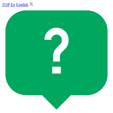
TOP
En
English