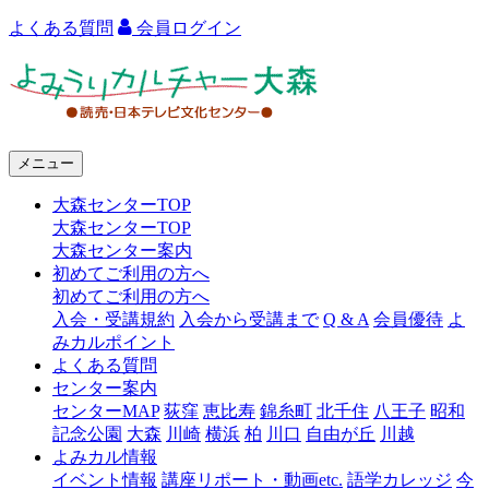
よくある質問
会員ログイン
よ
み
う
メニュー
り
大森センターTOP
カ
大森センターTOP
ル
大森センター案内
初めてご利用の方へ
チ
初めてご利用の方へ
ャ
入会・受講規約
入会から受講まで
Q & A
会員優待
よ
みカルポイント
ー
よくある質問
センター案内
大
センターMAP
荻窪
恵比寿
錦糸町
北千住
八王子
昭和
森
記念公園
大森
川崎
横浜
柏
川口
自由が丘
川越
よみカル情報
イベント情報
講座リポート・動画etc.
語学カレッジ
今