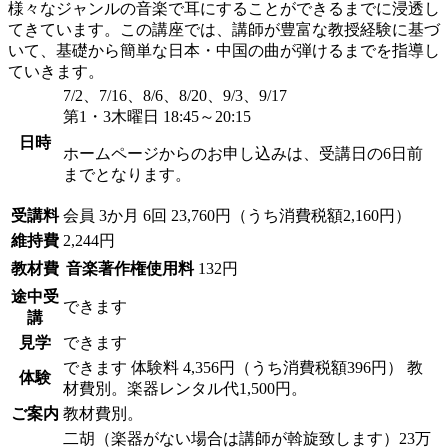
様々なジャンルの音楽で耳にすることができるまでに浸透し
てきています。この講座では、講師が豊富な教授経験に基づ
いて、基礎から簡単な日本・中国の曲が弾けるまでを指導し
ていきます。
7/2、7/16、8/6、8/20、9/3、9/17
第1・3木曜日 18:45～20:15
日時
ホームページからのお申し込みは、受講日の6日前
までとなります。
受講料
会員
3か月 6回 23,760円（うち消費税額2,160円）
維持費
2,244円
教材費
音楽著作権使用料
132円
途中受
できます
講
見学
できます
できます
体験料
4,356円（うち消費税額396円）
教
体験
材費別。楽器レンタル代1,500円。
ご案内
教材費別。
二胡（楽器がない場合は講師が斡旋致します）23万