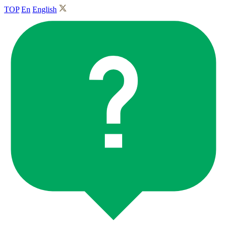
TOP
En
English