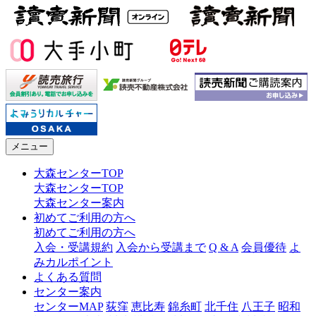
メニュー
大森センターTOP
大森センターTOP
大森センター案内
初めてご利用の方へ
初めてご利用の方へ
入会・受講規約
入会から受講まで
Q & A
会員優待
よ
みカルポイント
よくある質問
センター案内
センターMAP
荻窪
恵比寿
錦糸町
北千住
八王子
昭和