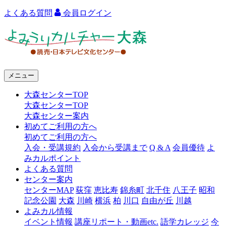
よくある質問
会員ログイン
よ
み
う
メニュー
り
大森センターTOP
カ
大森センターTOP
ル
大森センター案内
初めてご利用の方へ
チ
初めてご利用の方へ
ャ
入会・受講規約
入会から受講まで
Q & A
会員優待
よ
みカルポイント
ー
よくある質問
センター案内
大
センターMAP
荻窪
恵比寿
錦糸町
北千住
八王子
昭和
森
記念公園
大森
川崎
横浜
柏
川口
自由が丘
川越
よみカル情報
イベント情報
講座リポート・動画etc.
語学カレッジ
今