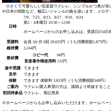
小さくて可愛らしい弦楽器ウクレレ。シンプルかつ奥が深い
や日本の唱歌など、幅広いジャンルの曲を扱います。メロデ
7/9、7/23、8/13、8/27、9/10、9/24
第2・4木曜日 10:30～12:00
日時
ホームページからのお申し込みは、受講日の4日
受講料
会員
3か月 6回 20,625円（うち消費税額1,875円）
維持費
2,244円
コピー代
66円
教材費
音楽著作権使用料
132円
途中受講
できます
見学
できます
体験
できます
体験料
3,833円（うち消費税額348円）
ご案内
ウクレレ購入希望の方は、講師より斡旋することも
初回持参品
ウクレレ、筆記用具
※ホームページからもお申し込みいただけます。ホームペー