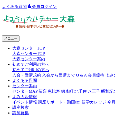
よくある質問
会員ログイン
よ
み
う
メニュー
り
大森センターTOP
カ
大森センターTOP
ル
大森センター案内
初めてご利用の方へ
チ
初めてご利用の方へ
ャ
入会・受講規約
入会から受講まで
Q & A
会員優待
よみ
よくある質問
ー
センター案内
センターMAP
荻窪
恵比寿
錦糸町
北千住
八王子
昭和記
大
よみカル情報
森
イベント情報
講座リポート・動画etc.
語学カレッジ
今
講座検索
講師募集