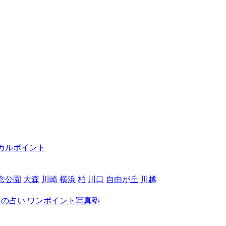
カルポイント
念公園
大森
川崎
横浜
柏
川口
自由が丘
川越
月の占い
ワンポイント写真塾