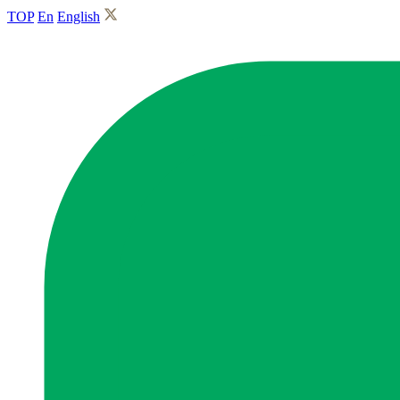
TOP
En
English