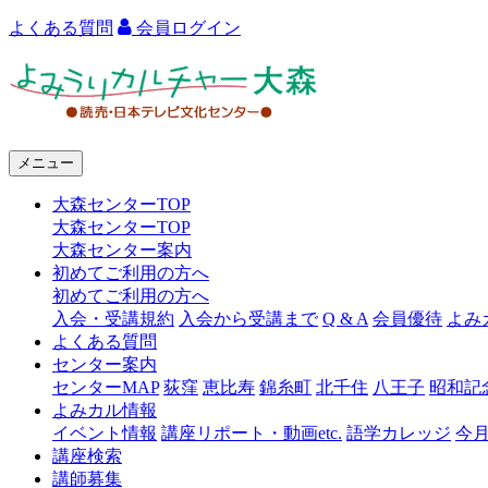
よくある質問
会員ログイン
よ
み
う
メニュー
り
大森センターTOP
カ
大森センターTOP
ル
大森センター案内
初めてご利用の方へ
チ
初めてご利用の方へ
ャ
入会・受講規約
入会から受講まで
Q & A
会員優待
よみ
よくある質問
ー
センター案内
センターMAP
荻窪
恵比寿
錦糸町
北千住
八王子
昭和記
大
よみカル情報
森
イベント情報
講座リポート・動画etc.
語学カレッジ
今
講座検索
講師募集