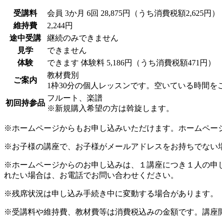
受講料
会員
3か月 6回 28,875円（うち消費税額2,625円）
維持費
2,244円
途中受講
継続のみできません
見学
できません
体験
できます
体験料
5,186円（うち消費税額471円）
教材費別
ご案内
1枠30分の個人レッスンです。空いている時間
フルート、楽譜
初回持参品
※新規購入希望の方は斡旋します。
※ホームページからもお申し込みいただけます。ホームペー
※お子様の講座で、お子様がメールアドレスをお持ちでない
※ホームページからのお申し込みは、１講座につき１人の申
れたい場合は、お電話でお問い合わせください。
※残席状況は申し込み手続き中に変動する場合があります。
※受講料や維持費、教材費等は消費税込みの金額です。講座