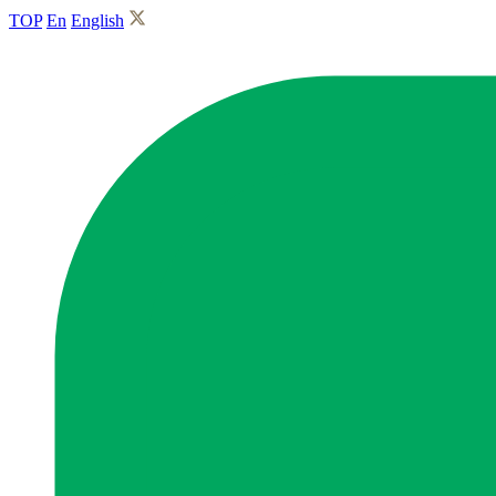
TOP
En
English