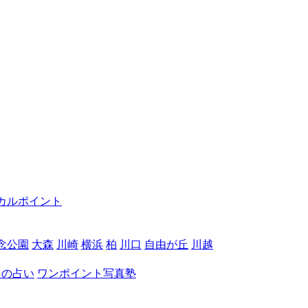
カルポイント
念公園
大森
川崎
横浜
柏
川口
自由が丘
川越
月の占い
ワンポイント写真塾