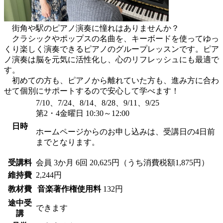
街角や駅のピアノ演奏に憧れはありませんか？
クラシックやポップスの名曲を、キーボードを使ってゆっ
くり楽しく演奏できるピアノのグループレッスンです。ピア
ノ演奏は脳を元気に活性化し、心のリフレッシュにも最適で
す。
初めての方も、ピアノから離れていた方も、進み方に合わ
せて個別にサポートするので安心して学べます！
7/10、7/24、8/14、8/28、9/11、9/25
第2・4金曜日 10:30～12:00
日時
ホームページからのお申し込みは、受講日の4日前
までとなります。
受講料
会員
3か月 6回 20,625円（うち消費税額1,875円）
維持費
2,244円
教材費
音楽著作権使用料
132円
途中受
できます
講