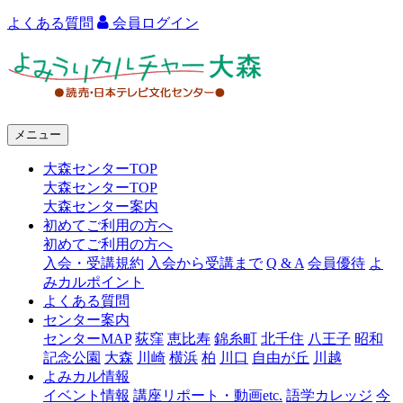
よくある質問
会員ログイン
よ
み
う
メニュー
り
大森センターTOP
カ
大森センターTOP
ル
大森センター案内
初めてご利用の方へ
チ
初めてご利用の方へ
ャ
入会・受講規約
入会から受講まで
Q & A
会員優待
よ
みカルポイント
ー
よくある質問
センター案内
大
センターMAP
荻窪
恵比寿
錦糸町
北千住
八王子
昭和
森
記念公園
大森
川崎
横浜
柏
川口
自由が丘
川越
よみカル情報
イベント情報
講座リポート・動画etc.
語学カレッジ
今