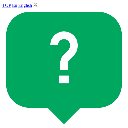
TOP
En
English