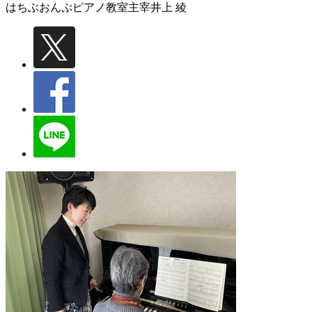
はちぶおんぷピアノ教室主宰
井上 綾