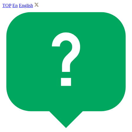
TOP
En
English