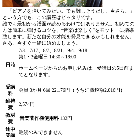
「ピアノを弾いてみたい。でも難しそうだし、今さら。」
という方でも、この講座はピッタリです。
誰でも最初から譜面が読めるわけではありません。初めての
方は簡単に弾けるコツを、“音楽は楽しく”をモットーに指導
致します。新たな自分の才能を発見できるかもしれません。
さあ、今すぐ一緒に始めましょう。
7/3、7/17、8/7、8/21、9/4、9/18
第1・3金曜日 14:30～18:00
日時
ホームページからのお申し込みは、受講日の5日前ま
でとなります。
受講
会員
3か月 6回 22,176円（うち消費税額2,016円）
料
維持
2,574円
費
教材
音楽著作権使用料
132円
費
途中
継続のみできません
受講