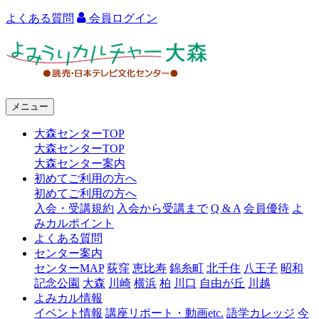
よくある質問
会員ログイン
よ
み
う
メニュー
り
大森センターTOP
カ
大森センターTOP
ル
大森センター案内
初めてご利用の方へ
チ
初めてご利用の方へ
ャ
入会・受講規約
入会から受講まで
Q & A
会員優待
よ
みカルポイント
ー
よくある質問
センター案内
大
センターMAP
荻窪
恵比寿
錦糸町
北千住
八王子
昭和
森
記念公園
大森
川崎
横浜
柏
川口
自由が丘
川越
よみカル情報
イベント情報
講座リポート・動画etc.
語学カレッジ
今