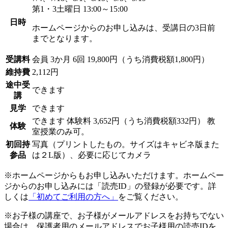
第1・3土曜日 13:00～15:00
日時
ホームページからのお申し込みは、受講日の3日前
までとなります。
受講料
会員
3か月 6回 19,800円（うち消費税額1,800円）
維持費
2,112円
途中受
できます
講
見学
できます
できます
体験料
3,652円（うち消費税額332円）
教
体験
室授業のみ可。
初回持
写真（プリントしたもの。サイズはキャビネ版また
参品
は２L版）、必要に応じてカメラ
※ホームページからもお申し込みいただけます。ホームペー
ジからのお申し込みには「読売ID」の登録が必要です。詳
しくは
「初めてご利用の方へ」
をご覧ください。
※お子様の講座で、お子様がメールアドレスをお持ちでない
場合は、保護者用のメールアドレスでお子様用の読売IDを