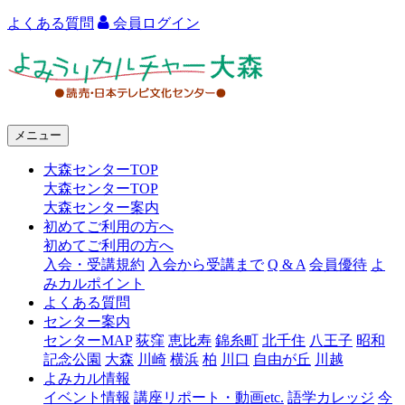
よくある質問
会員ログイン
よ
み
う
メニュー
り
大森センターTOP
カ
大森センターTOP
ル
大森センター案内
初めてご利用の方へ
チ
初めてご利用の方へ
ャ
入会・受講規約
入会から受講まで
Q & A
会員優待
よ
みカルポイント
ー
よくある質問
センター案内
大
センターMAP
荻窪
恵比寿
錦糸町
北千住
八王子
昭和
森
記念公園
大森
川崎
横浜
柏
川口
自由が丘
川越
よみカル情報
イベント情報
講座リポート・動画etc.
語学カレッジ
今