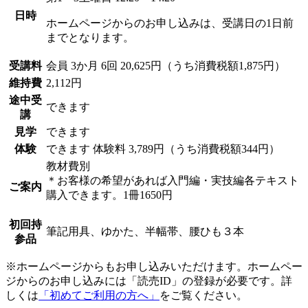
日時
ホームページからのお申し込みは、受講日の1日前
までとなります。
受講料
会員
3か月 6回 20,625円（うち消費税額1,875円）
維持費
2,112円
途中受
できます
講
見学
できます
体験
できます
体験料
3,789円（うち消費税額344円）
教材費別
＊お客様の希望があれば入門編・実技編各テキスト
ご案内
購入できます。1冊1650円
初回持
筆記用具、ゆかた、半幅帯、腰ひも３本
参品
※ホームページからもお申し込みいただけます。ホームペー
ジからのお申し込みには「読売ID」の登録が必要です。詳
しくは
「初めてご利用の方へ」
をご覧ください。