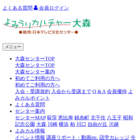
よくある質問
会員ログイン
よ
み
う
メニュー
り
大森センターTOP
カ
大森センターTOP
ル
大森センター案内
初めてご利用の方へ
チ
初めてご利用の方へ
ャ
入会・受講規約
入会から受講まで
Q & A
会員優待
よ
みカルポイント
ー
よくある質問
センター案内
大
センターMAP
荻窪
恵比寿
錦糸町
北千住
八王子
昭和
森
記念公園
大森
川崎
横浜
柏
川口
自由が丘
川越
よみカル情報
イベント情報
講座リポート・動画etc.
語学カレッジ
今