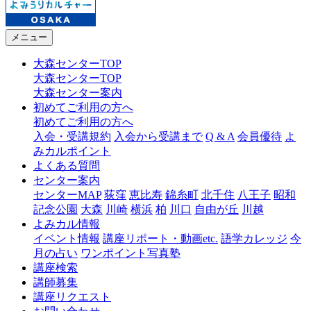
メニュー
大森センターTOP
大森センターTOP
大森センター案内
初めてご利用の方へ
初めてご利用の方へ
入会・受講規約
入会から受講まで
Q & A
会員優待
よ
みカルポイント
よくある質問
センター案内
センターMAP
荻窪
恵比寿
錦糸町
北千住
八王子
昭和
記念公園
大森
川崎
横浜
柏
川口
自由が丘
川越
よみカル情報
イベント情報
講座リポート・動画etc.
語学カレッジ
今
月の占い
ワンポイント写真塾
講座検索
講師募集
講座リクエスト