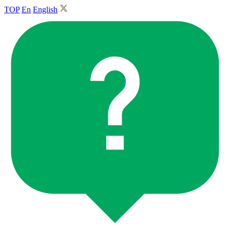
TOP
En
English