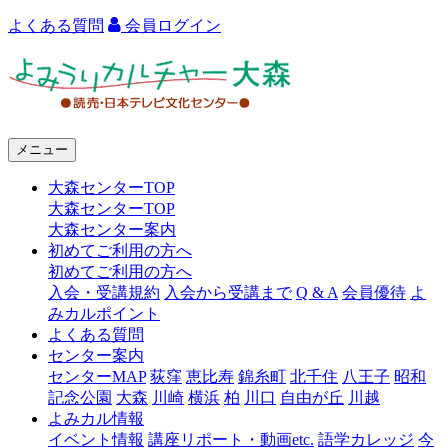
よくある質問
会員ログイン
よ
み
う
メニュー
り
大森センターTOP
カ
大森センターTOP
ル
大森センター案内
初めてご利用の方へ
チ
初めてご利用の方へ
ャ
入会・受講規約
入会から受講まで
Q & A
会員優待
よ
みカルポイント
ー
よくある質問
センター案内
大
センターMAP
荻窪
恵比寿
錦糸町
北千住
八王子
昭和
森
記念公園
大森
川崎
横浜
柏
川口
自由が丘
川越
よみカル情報
イベント情報
講座リポート・動画etc.
語学カレッジ
今