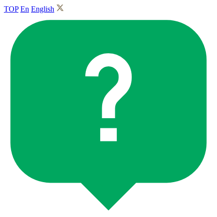
TOP
En
English