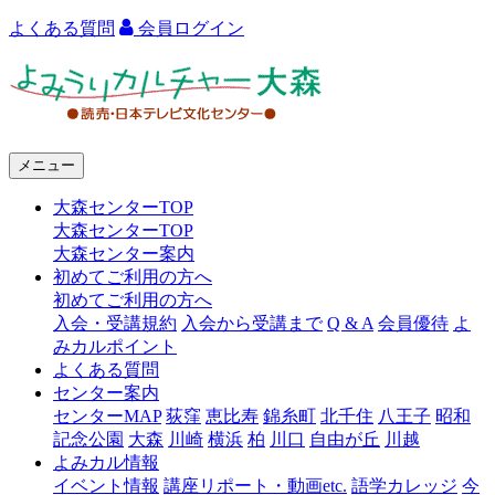
よくある質問
会員ログイン
よ
み
う
メニュー
り
大森センターTOP
カ
大森センターTOP
ル
大森センター案内
初めてご利用の方へ
チ
初めてご利用の方へ
ャ
入会・受講規約
入会から受講まで
Q & A
会員優待
よ
みカルポイント
ー
よくある質問
センター案内
大
センターMAP
荻窪
恵比寿
錦糸町
北千住
八王子
昭和
森
記念公園
大森
川崎
横浜
柏
川口
自由が丘
川越
よみカル情報
イベント情報
講座リポート・動画etc.
語学カレッジ
今