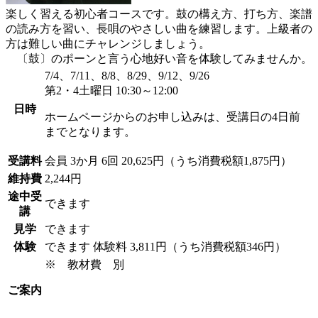
楽しく習える初心者コースです。鼓の構え方、打ち方、楽譜
の読み方を習い、長唄のやさしい曲を練習します。上級者の
方は難しい曲にチャレンジしましょう。
〔鼓〕のポーンと言う心地好い音を体験してみませんか。
7/4、7/11、8/8、8/29、9/12、9/26
第2・4土曜日 10:30～12:00
日時
ホームページからのお申し込みは、受講日の4日前
までとなります。
受講料
会員
3か月 6回 20,625円（うち消費税額1,875円）
維持費
2,244円
途中受
できます
講
見学
できます
体験
できます
体験料
3,811円（うち消費税額346円）
※ 教材費 別
ご案内