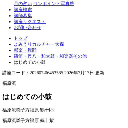
月の占い
ワンポイント写真塾
講座検索
講師募集
講座リクエスト
お問い合わせ
トップ
よみうりカルチャー大森
邦楽・舞踊
篠笛・尺八・和太鼓・和楽器その他
はじめての小鼓
講座コード：202607-06453585 2026年7月13日 更新
福原流
はじめての小鼓
福原流囃子方
福原 鶴十郎
福原流囃子方
福原 鶴十紫