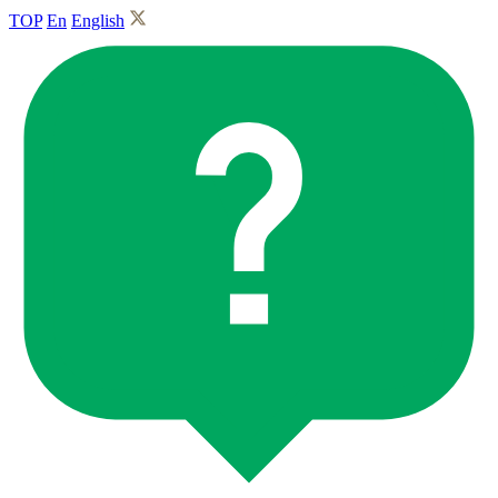
TOP
En
English