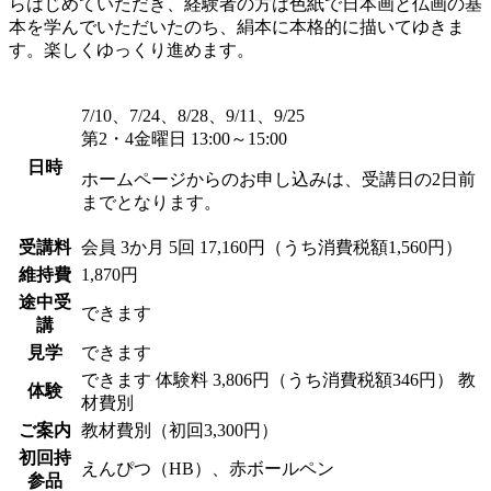
らはじめていただき、経験者の方は色紙で日本画と仏画の基
本を学んでいただいたのち、絹本に本格的に描いてゆきま
す。楽しくゆっくり進めます。
7/10、7/24、8/28、9/11、9/25
第2・4金曜日 13:00～15:00
日時
ホームページからのお申し込みは、受講日の2日前
までとなります。
受講料
会員
3か月 5回 17,160円（うち消費税額1,560円）
維持費
1,870円
途中受
できます
講
見学
できます
できます
体験料
3,806円（うち消費税額346円）
教
体験
材費別
ご案内
教材費別（初回3,300円）
初回持
えんぴつ（HB）、赤ボールペン
参品