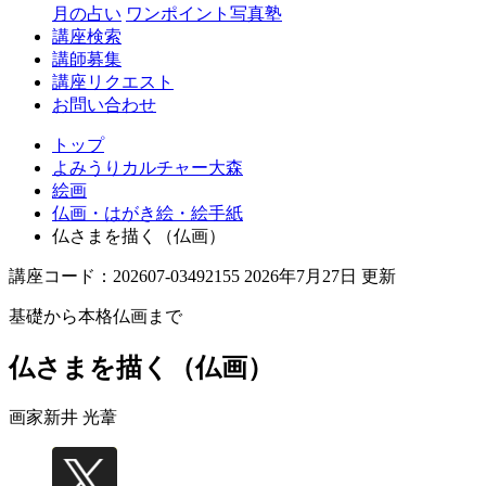
月の占い
ワンポイント写真塾
講座検索
講師募集
講座リクエスト
お問い合わせ
トップ
よみうりカルチャー大森
絵画
仏画・はがき絵・絵手紙
仏さまを描く（仏画）
講座コード：202607-03492155 2026年7月27日 更新
基礎から本格仏画まで
仏さまを描く（仏画）
画家
新井 光葦