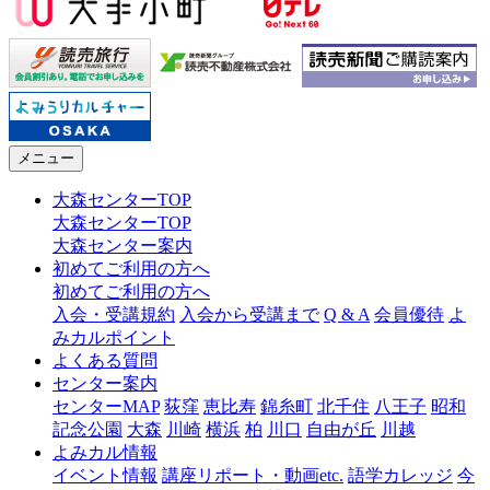
メニュー
大森センターTOP
大森センターTOP
大森センター案内
初めてご利用の方へ
初めてご利用の方へ
入会・受講規約
入会から受講まで
Q & A
会員優待
よ
みカルポイント
よくある質問
センター案内
センターMAP
荻窪
恵比寿
錦糸町
北千住
八王子
昭和
記念公園
大森
川崎
横浜
柏
川口
自由が丘
川越
よみカル情報
イベント情報
講座リポート・動画etc.
語学カレッジ
今