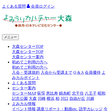
よくある質問
会員ログイン
よ
み
う
メニュー
り
大森センターTOP
カ
大森センターTOP
ル
大森センター案内
初めてご利用の方へ
チ
初めてご利用の方へ
ャ
入会・受講規約
入会から受講まで
Q & A
会員優待
よ
みカルポイント
ー
よくある質問
センター案内
大
センターMAP
荻窪
恵比寿
錦糸町
北千住
八王子
昭和
森
記念公園
大森
川崎
横浜
柏
川口
自由が丘
川越
よみカル情報
イベント情報
講座リポート・動画etc.
語学カレッジ
今