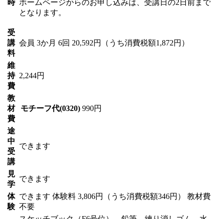
時
ホームページからのお申し込みは、受講日の2日前まで
となります。
受
講
会員
3か月 6回 20,592円（うち消費税額1,872円）
料
維
持
2,244円
費
教
材
モチーフ代(0320)
990円
費
途
中
できます
受
講
見
できます
学
体
できます
体験料
3,806円（うち消費税額346円）
教材費
験
不要
スケッチブック（F6号位）、鉛筆、練り消しゴム。水