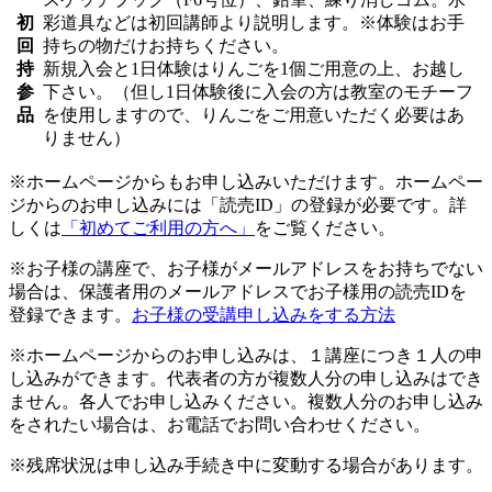
初
彩道具などは初回講師より説明します。※体験はお手
回
持ちの物だけお持ちください。
持
新規入会と1日体験はりんごを1個ご用意の上、お越し
参
下さい。（但し1日体験後に入会の方は教室のモチーフ
品
を使用しますので、りんごをご用意いただく必要はあ
りません）
※ホームページからもお申し込みいただけます。ホームペー
ジからのお申し込みには「読売ID」の登録が必要です。詳
しくは
「初めてご利用の方へ」
をご覧ください。
※お子様の講座で、お子様がメールアドレスをお持ちでない
場合は、保護者用のメールアドレスでお子様用の読売IDを
登録できます。
お子様の受講申し込みをする方法
※ホームページからのお申し込みは、１講座につき１人の申
し込みができます。代表者の方が複数人分の申し込みはでき
ません。各人でお申し込みください。複数人分のお申し込み
をされたい場合は、お電話でお問い合わせください。
※残席状況は申し込み手続き中に変動する場合があります。