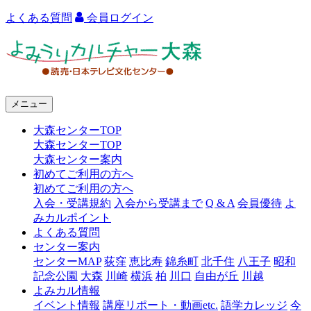
よくある質問
会員ログイン
よ
み
う
メニュー
り
大森センターTOP
カ
大森センターTOP
ル
大森センター案内
初めてご利用の方へ
チ
初めてご利用の方へ
ャ
入会・受講規約
入会から受講まで
Q & A
会員優待
よ
みカルポイント
ー
よくある質問
センター案内
大
センターMAP
荻窪
恵比寿
錦糸町
北千住
八王子
昭和
森
記念公園
大森
川崎
横浜
柏
川口
自由が丘
川越
よみカル情報
イベント情報
講座リポート・動画etc.
語学カレッジ
今