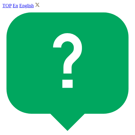
TOP
En
English