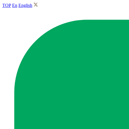
TOP
En
English