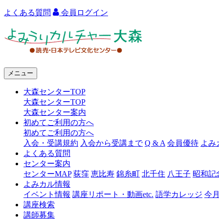
よくある質問
会員ログイン
よ
み
う
メニュー
り
大森センターTOP
カ
大森センターTOP
ル
大森センター案内
初めてご利用の方へ
チ
初めてご利用の方へ
ャ
入会・受講規約
入会から受講まで
Q & A
会員優待
よみ
よくある質問
ー
センター案内
センターMAP
荻窪
恵比寿
錦糸町
北千住
八王子
昭和記
大
よみカル情報
森
イベント情報
講座リポート・動画etc.
語学カレッジ
今
講座検索
講師募集