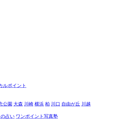
カルポイント
念公園
大森
川崎
横浜
柏
川口
自由が丘
川越
月の占い
ワンポイント写真塾