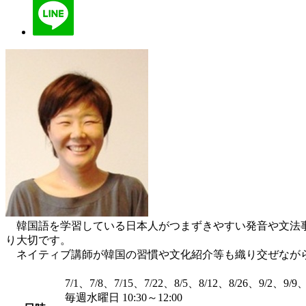
韓国語を学習している日本人がつまずきやすい発音や文法事
り大切です。
ネイティブ講師が韓国の習慣や文化紹介等も織り交ぜながら
7/1、7/8、7/15、7/22、8/5、8/12、8/26、9/2、9/9、
毎週水曜日 10:30～12:00