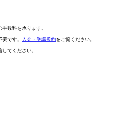
の手数料を承ります。
不要です。
入会・受講規約
をご覧ください。
信してください。