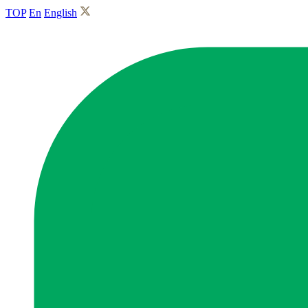
TOP
En
English