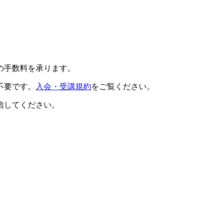
の手数料を承ります。
不要です。
入会・受講規約
をご覧ください。
信してください。