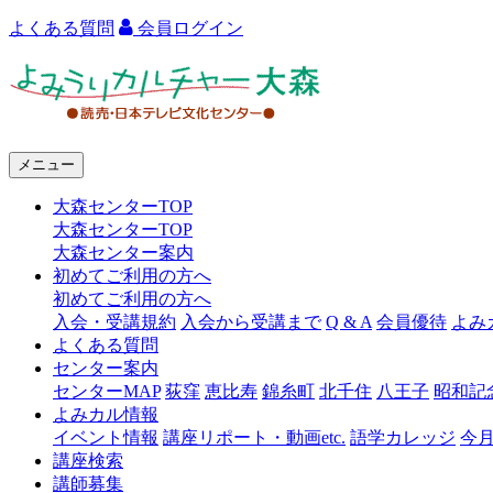
よくある質問
会員ログイン
よ
み
う
メニュー
り
大森センターTOP
カ
大森センターTOP
ル
大森センター案内
初めてご利用の方へ
チ
初めてご利用の方へ
ャ
入会・受講規約
入会から受講まで
Q & A
会員優待
よみ
よくある質問
ー
センター案内
センターMAP
荻窪
恵比寿
錦糸町
北千住
八王子
昭和記
大
よみカル情報
森
イベント情報
講座リポート・動画etc.
語学カレッジ
今
講座検索
講師募集