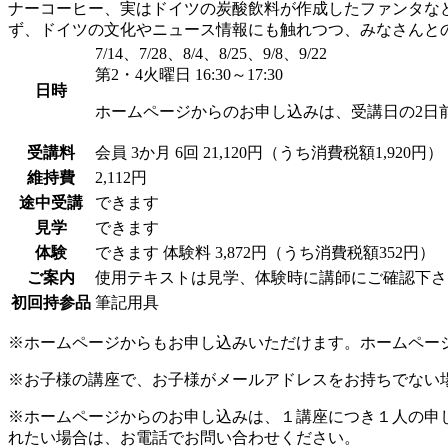
ナーコーヒー、実はドイツの炭酸飲料が作成したファンタな
ず、ドイツの文化やニュース情報にも触れつつ、みなさんと
7/14、7/28、8/4、8/25、9/8、9/22
第2・4火曜日 16:30～17:30
日時
ホームページからのお申し込みは、受講日の2日
受講料
会員
3か月 6回 21,120円（うち消費税額1,920円）
維持費
2,112円
途中受講
できます
見学
できます
体験
できます
体験料
3,872円（うち消費税額352円）
ご案内
使用テキストは見学、体験時に講師にご確認下さ
初回持参品
筆記用具
※ホームページからもお申し込みいただけます。ホームペー
※お子様の講座で、お子様がメールアドレスをお持ちでない
※ホームページからのお申し込みは、１講座につき１人の申
れたい場合は、お電話でお問い合わせください。