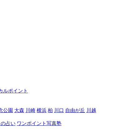
カルポイント
念公園
大森
川崎
横浜
柏
川口
自由が丘
川越
月の占い
ワンポイント写真塾