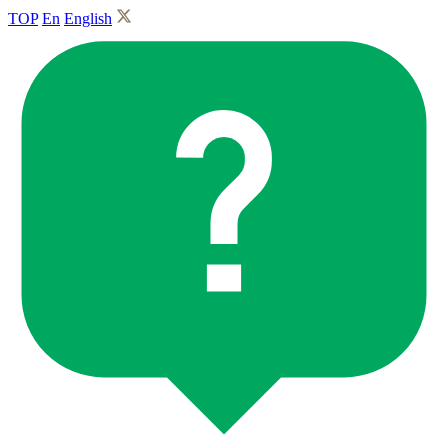
TOP
En
English