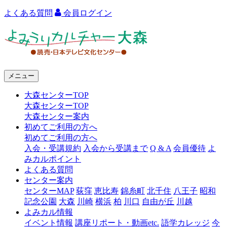
よくある質問
会員ログイン
よ
み
う
メニュー
り
大森センターTOP
カ
大森センターTOP
ル
大森センター案内
初めてご利用の方へ
チ
初めてご利用の方へ
ャ
入会・受講規約
入会から受講まで
Q & A
会員優待
よ
みカルポイント
ー
よくある質問
センター案内
大
センターMAP
荻窪
恵比寿
錦糸町
北千住
八王子
昭和
森
記念公園
大森
川崎
横浜
柏
川口
自由が丘
川越
よみカル情報
イベント情報
講座リポート・動画etc.
語学カレッジ
今