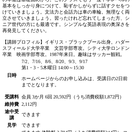
基本をしっかり身につけて、恥ずかしがらずに話すクセをつ
けていきましょう。文法力と会話力は車の車輪。無理なく両
立させていきましょう。習ったけれど忘れてしまった方、シ
ニア世代の方にも最適です。シンプルな英語表現の奥深さを
再発見してください。
【講師プロフィル】イギリス・ブラックプール出身。ハダー
スフィールド大学卒業 文芸学部専攻。シティ大学ロンドン
卒業 映画学部専攻。1987年来日。趣味はサッカー観戦。
7/2、7/16、8/6、8/20、9/3、9/17
第1・3・5木曜日 14:00～15:30
日時
ホームページからのお申し込みは、受講日の2日前
までとなります。
受講料
会員
3か月 6回 20,592円（うち消費税額1,872円）
維持費
2,112円
途中受
できます
講
見学
できます