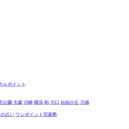
カルポイント
念公園
大森
川崎
横浜
柏
川口
自由が丘
川越
月の占い
ワンポイント写真塾