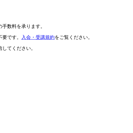
の手数料を承ります。
不要です。
入会・受講規約
をご覧ください。
信してください。