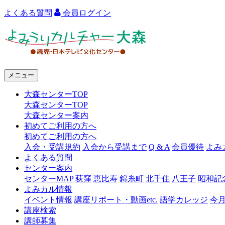
よくある質問
会員ログイン
よ
み
う
メニュー
り
大森センターTOP
カ
大森センターTOP
ル
大森センター案内
初めてご利用の方へ
チ
初めてご利用の方へ
ャ
入会・受講規約
入会から受講まで
Q & A
会員優待
よみ
よくある質問
ー
センター案内
センターMAP
荻窪
恵比寿
錦糸町
北千住
八王子
昭和記
大
よみカル情報
森
イベント情報
講座リポート・動画etc.
語学カレッジ
今
講座検索
講師募集