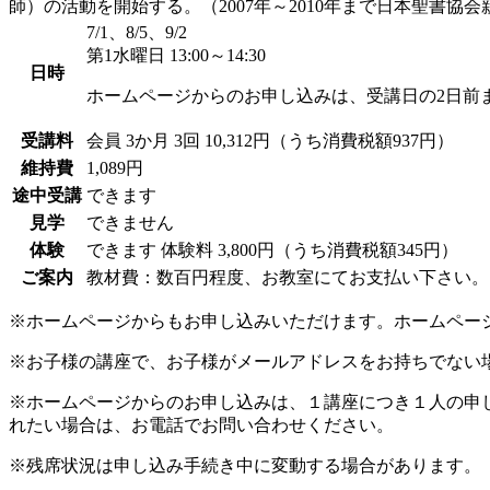
師）の活動を開始する。（2007年～2010年まで日本聖書協
7/1、8/5、9/2
第1水曜日 13:00～14:30
日時
ホームページからのお申し込みは、受講日の2日前
受講料
会員
3か月 3回 10,312円（うち消費税額937円）
維持費
1,089円
途中受講
できます
見学
できません
体験
できます
体験料
3,800円（うち消費税額345円）
ご案内
教材費：数百円程度、お教室にてお支払い下さい。
※ホームページからもお申し込みいただけます。ホームペー
※お子様の講座で、お子様がメールアドレスをお持ちでない
※ホームページからのお申し込みは、１講座につき１人の申
れたい場合は、お電話でお問い合わせください。
※残席状況は申し込み手続き中に変動する場合があります。