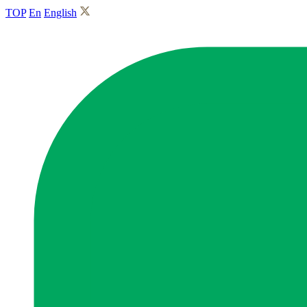
TOP
En
English