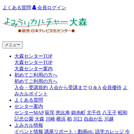
よくある質問
会員ログイン
よ
み
う
メニュー
り
大森センターTOP
カ
大森センターTOP
ル
大森センター案内
初めてご利用の方へ
チ
初めてご利用の方へ
ャ
入会・受講規約
入会から受講まで
Q & A
会員優待
よ
みカルポイント
ー
よくある質問
センター案内
大
センターMAP
荻窪
恵比寿
錦糸町
北千住
八王子
昭和
森
記念公園
大森
川崎
横浜
柏
川口
自由が丘
川越
よみカル情報
イベント情報
講座リポート・動画etc.
語学カレッジ
今