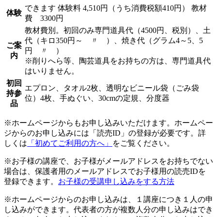
できます
体験料
4,510円（うち消費税額410円）
教材
体験
費 3300円
教材費別。初回のみ専門道具代（4500円、税別）、土
代（キロ350円～ 〃 ）、焼き代（グラム4～5、5
ご案
円 〃 ）
内
※削りへら等、陶芸道具をお持ちの方は、専門道具代
はいりません。
初回
エプロン、タオル2枚、透明なビニール袋（ごみ袋
持参
位）4枚、手ぬぐい、30cmの定規、分度器
品
※ホームページからもお申し込みいただけます。ホームペー
ジからのお申し込みには「読売ID」の登録が必要です。詳
しくは
「初めてご利用の方へ」
をご覧ください。
※お子様の講座で、お子様がメールアドレスをお持ちでない
場合は、保護者用のメールアドレスでお子様用の読売IDを
登録できます。
お子様の受講申し込みをする方法
※ホームページからのお申し込みは、１講座につき１人の申
し込みができます。代表者の方が複数人分の申し込みはでき