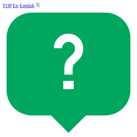
TOP
En
English