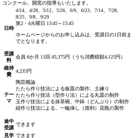
コンクール、開窯の指導もいたします。
4/14、4/28、5/12、5/26、6/9、6/23、7/14、7/28、
8/25、9/8、9/29
第2・4火曜日 13:45～15:45
日時
ホームページからのお申し込みは、受講日の1日前ま
でとなります。
受講
会員
6か月 11回 45,375円（うち消費税額4,125円）
料
維持
4,235円
費
陶芸概論
たたら作り技法による板皿の製作、土練り
テー
たたら作り技法（型作り法）による丸皿の制作
マ
玉作り技法による抹茶碗、中鉢（どんぶり）の制作
紐作り技法による、一輪挿し（徳利）花瓶の製作
途中
できます
受講
見学
できます