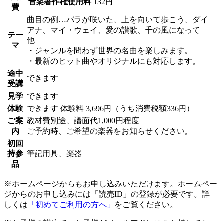
音楽著作権使用料
132円
費
曲目の例…バラが咲いた、上を向いて歩こう、ダイ
アナ、マイ・ウェイ、愛の讃歌、千の風になって
テー
他
マ
・ジャンルを問わず世界の名曲を楽しみます。
・最新のヒット曲やオリジナルにも対応します。
途中
できます
受講
見学
できます
体験
できます
体験料
3,696円（うち消費税額336円）
ご案
教材費別途、譜面代1,000円程度
内
ご予約時、ご希望の楽器をお知らせください。
初回
持参
筆記用具、楽器
品
※ホームページからもお申し込みいただけます。ホームペー
ジからのお申し込みには「読売ID」の登録が必要です。詳
しくは
「初めてご利用の方へ」
をご覧ください。