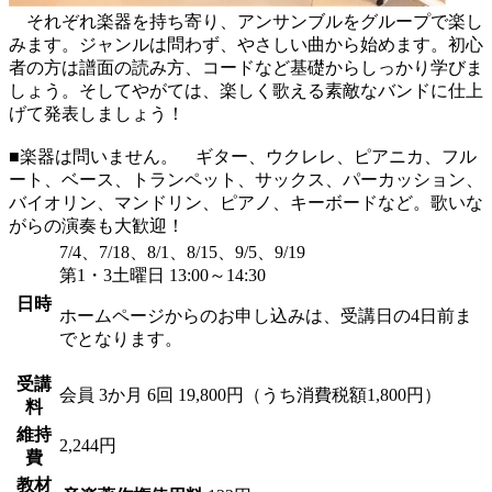
それぞれ楽器を持ち寄り、アンサンブルをグループで楽し
みます。ジャンルは問わず、やさしい曲から始めます。初心
者の方は譜面の読み方、コードなど基礎からしっかり学びま
しょう。そしてやがては、楽しく歌える素敵なバンドに仕上
げて発表しましょう！
■楽器は問いません。 ギター、ウクレレ、ピアニカ、フル
ート、ベース、トランペット、サックス、パーカッション、
バイオリン、マンドリン、ピアノ、キーボードなど。歌いな
がらの演奏も大歓迎！
7/4、7/18、8/1、8/15、9/5、9/19
第1・3土曜日 13:00～14:30
日時
ホームページからのお申し込みは、受講日の4日前ま
でとなります。
受講
会員
3か月 6回 19,800円（うち消費税額1,800円）
料
維持
2,244円
費
教材