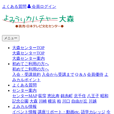
よくある質問
会員ログイン
よ
み
う
メニュー
り
大森センターTOP
カ
大森センターTOP
ル
大森センター案内
初めてご利用の方へ
チ
初めてご利用の方へ
ャ
入会・受講規約
入会から受講まで
Q & A
会員優待
よ
みカルポイント
ー
よくある質問
センター案内
大
センターMAP
荻窪
恵比寿
錦糸町
北千住
八王子
昭和
森
記念公園
大森
川崎
横浜
柏
川口
自由が丘
川越
よみカル情報
イベント情報
講座リポート・動画etc.
語学カレッジ
今