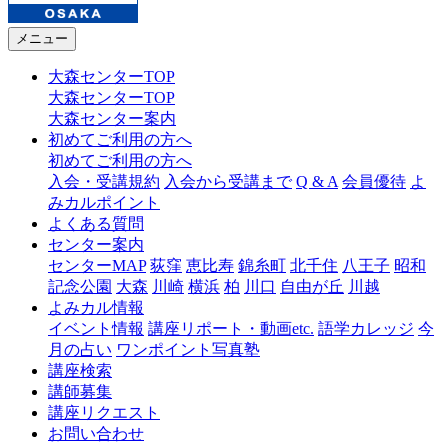
メニュー
大森センターTOP
大森センターTOP
大森センター案内
初めてご利用の方へ
初めてご利用の方へ
入会・受講規約
入会から受講まで
Q & A
会員優待
よ
みカルポイント
よくある質問
センター案内
センターMAP
荻窪
恵比寿
錦糸町
北千住
八王子
昭和
記念公園
大森
川崎
横浜
柏
川口
自由が丘
川越
よみカル情報
イベント情報
講座リポート・動画etc.
語学カレッジ
今
月の占い
ワンポイント写真塾
講座検索
講師募集
講座リクエスト
お問い合わせ