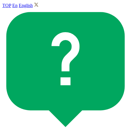
TOP
En
English