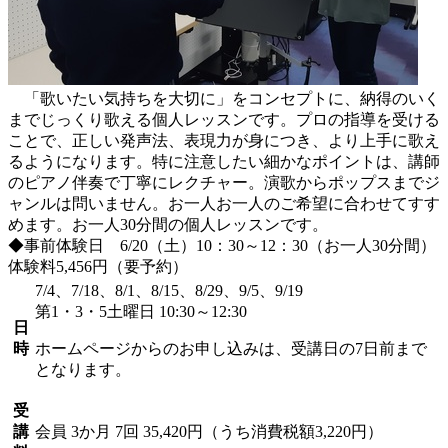
「歌いたい気持ちを大切に」をコンセプトに、納得のいく
までじっくり歌える個人レッスンです。プロの指導を受ける
ことで、正しい発声法、表現力が身につき、より上手に歌え
るようになります。特に注意したい細かなポイントは、講師
のピアノ伴奏で丁寧にレクチャー。演歌からポップスまでジ
ャンルは問いません。お一人お一人のご希望に合わせてすす
めます。お一人30分間の個人レッスンです。
◆事前体験日 6/20（土）10：30～12：30（お一人30分間）
体験料5,456円（要予約）
7/4、7/18、8/1、8/15、8/29、9/5、9/19
第1・3・5土曜日 10:30～12:30
日
時
ホームページからのお申し込みは、受講日の7日前まで
となります。
受
講
会員
3か月 7回 35,420円（うち消費税額3,220円）