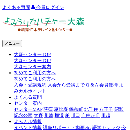
よくある質問
会員ログイン
よ
み
う
メニュー
り
大森センターTOP
カ
大森センターTOP
ル
大森センター案内
初めてご利用の方へ
チ
初めてご利用の方へ
ャ
入会・受講規約
入会から受講まで
Q & A
会員優待
よ
みカルポイント
ー
よくある質問
センター案内
大
センターMAP
荻窪
恵比寿
錦糸町
北千住
八王子
昭和
森
記念公園
大森
川崎
横浜
柏
川口
自由が丘
川越
よみカル情報
イベント情報
講座リポート・動画etc.
語学カレッジ
今