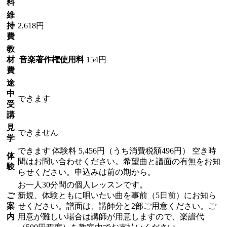
料
維
持
2,618円
費
教
材
音楽著作権使用料
154円
費
途
中
できます
受
講
見
できません
学
できます
体験料
5,456円（うち消費税額496円）
空き時
体
間はお問い合わせください。希望曲と譜面の有無をお知
験
らせください。申込みは前の期から。
お一人30分間の個人レッスンです。
ご
新規、体験ともに唄いたい曲を事前（5日前）にお知ら
案
せください。譜面は、講師分と2部ご用意ください。ご
内
用意が難しい場合は講師が用意しますので、楽譜代