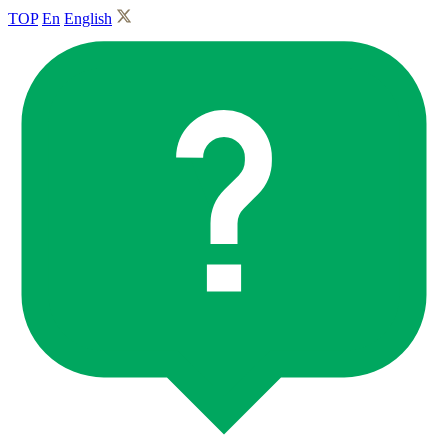
TOP
En
English