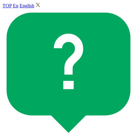
TOP
En
English