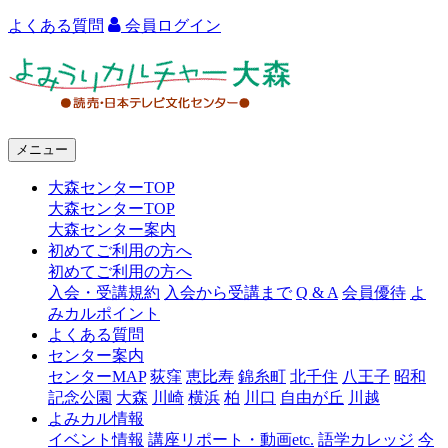
よくある質問
会員ログイン
よ
み
う
メニュー
り
大森センターTOP
カ
大森センターTOP
ル
大森センター案内
初めてご利用の方へ
チ
初めてご利用の方へ
ャ
入会・受講規約
入会から受講まで
Q & A
会員優待
よ
みカルポイント
ー
よくある質問
センター案内
大
センターMAP
荻窪
恵比寿
錦糸町
北千住
八王子
昭和
森
記念公園
大森
川崎
横浜
柏
川口
自由が丘
川越
よみカル情報
イベント情報
講座リポート・動画etc.
語学カレッジ
今