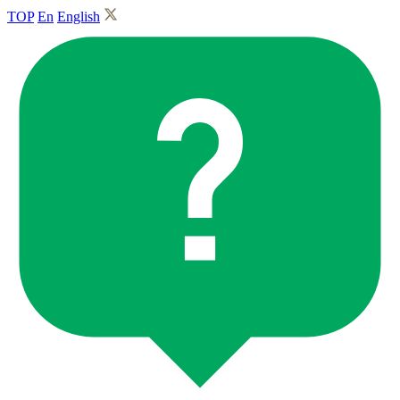
TOP
En
English