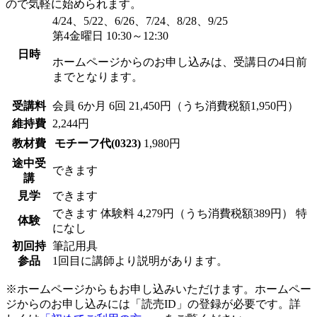
ので気軽に始められます。
4/24、5/22、6/26、7/24、8/28、9/25
第4金曜日 10:30～12:30
日時
ホームページからのお申し込みは、受講日の4日前
までとなります。
受講料
会員
6か月 6回 21,450円（うち消費税額1,950円）
維持費
2,244円
教材費
モチーフ代(0323)
1,980円
途中受
できます
講
見学
できます
できます
体験料
4,279円（うち消費税額389円）
特
体験
になし
初回持
筆記用具
参品
1回目に講師より説明があります。
※ホームページからもお申し込みいただけます。ホームペー
ジからのお申し込みには「読売ID」の登録が必要です。詳