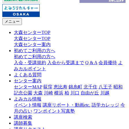
メニュー
大森センターTOP
大森センターTOP
大森センター案内
初めてご利用の方へ
初めてご利用の方へ
入会・受講規約
入会から受講まで
Q & A
会員優待
よ
みカルポイント
よくある質問
センター案内
センターMAP
荻窪
恵比寿
錦糸町
北千住
八王子
昭和
記念公園
大森
川崎
横浜
柏
川口
自由が丘
川越
よみカル情報
イベント情報
講座リポート・動画etc.
語学カレッジ
今
月の占い
ワンポイント写真塾
講座検索
講師募集