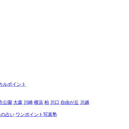
カルポイント
念公園
大森
川崎
横浜
柏
川口
自由が丘
川越
月の占い
ワンポイント写真塾