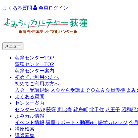
よくある質問
会員ログイン
よ
み
う
メニュー
り
荻窪センターTOP
カ
荻窪センターTOP
ル
荻窪センター案内
初めてご利用の方へ
チ
初めてご利用の方へ
ャ
入会・受講規約
入会から受講まで
Q & A
会員優待
よみ
よくある質問
ー
センター案内
センターMAP
荻窪
恵比寿
錦糸町
北千住
八王子
昭和記
荻
よみカル情報
窪
イベント情報
講座リポート・動画etc.
語学カレッジ
今
講座検索
講師募集