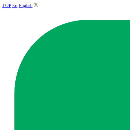
TOP
En
English