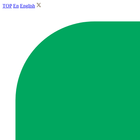
TOP
En
English