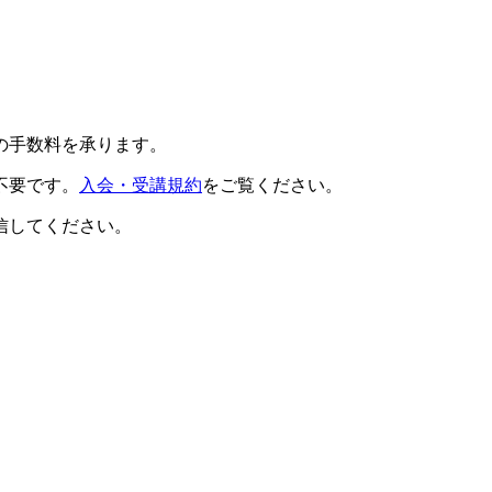
の手数料を承ります。
不要です。
入会・受講規約
をご覧ください。
信してください。