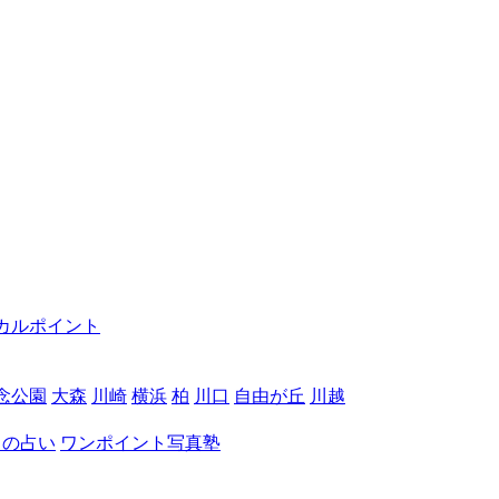
カルポイント
念公園
大森
川崎
横浜
柏
川口
自由が丘
川越
月の占い
ワンポイント写真塾