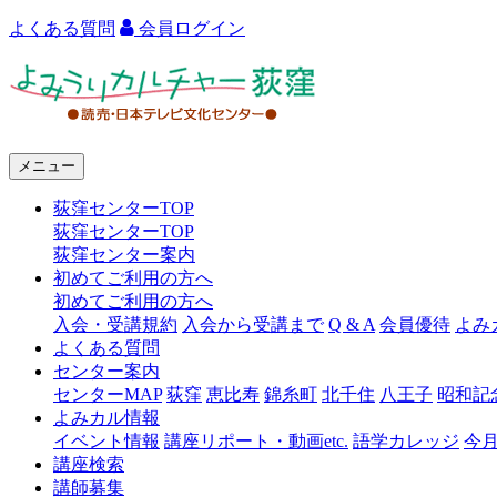
よくある質問
会員ログイン
よ
み
う
メニュー
り
荻窪センターTOP
カ
荻窪センターTOP
ル
荻窪センター案内
初めてご利用の方へ
チ
初めてご利用の方へ
ャ
入会・受講規約
入会から受講まで
Q & A
会員優待
よみ
よくある質問
ー
センター案内
センターMAP
荻窪
恵比寿
錦糸町
北千住
八王子
昭和記
荻
よみカル情報
窪
イベント情報
講座リポート・動画etc.
語学カレッジ
今
講座検索
講師募集