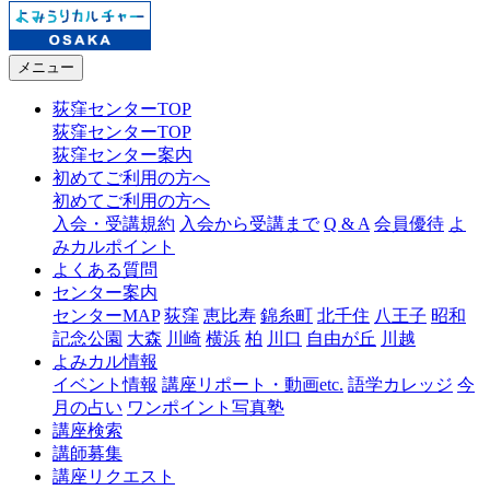
メニュー
荻窪センターTOP
荻窪センターTOP
荻窪センター案内
初めてご利用の方へ
初めてご利用の方へ
入会・受講規約
入会から受講まで
Q & A
会員優待
よ
みカルポイント
よくある質問
センター案内
センターMAP
荻窪
恵比寿
錦糸町
北千住
八王子
昭和
記念公園
大森
川崎
横浜
柏
川口
自由が丘
川越
よみカル情報
イベント情報
講座リポート・動画etc.
語学カレッジ
今
月の占い
ワンポイント写真塾
講座検索
講師募集
講座リクエスト