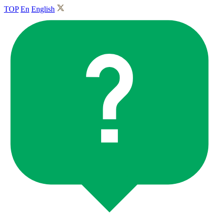
TOP
En
English