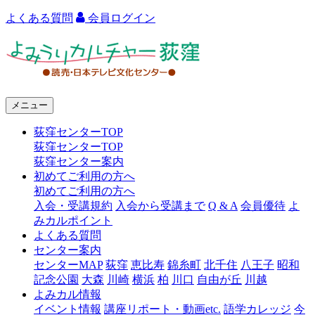
よくある質問
会員ログイン
よ
み
う
メニュー
り
荻窪センターTOP
カ
荻窪センターTOP
ル
荻窪センター案内
初めてご利用の方へ
チ
初めてご利用の方へ
ャ
入会・受講規約
入会から受講まで
Q & A
会員優待
よ
みカルポイント
ー
よくある質問
センター案内
荻
センターMAP
荻窪
恵比寿
錦糸町
北千住
八王子
昭和
窪
記念公園
大森
川崎
横浜
柏
川口
自由が丘
川越
よみカル情報
イベント情報
講座リポート・動画etc.
語学カレッジ
今