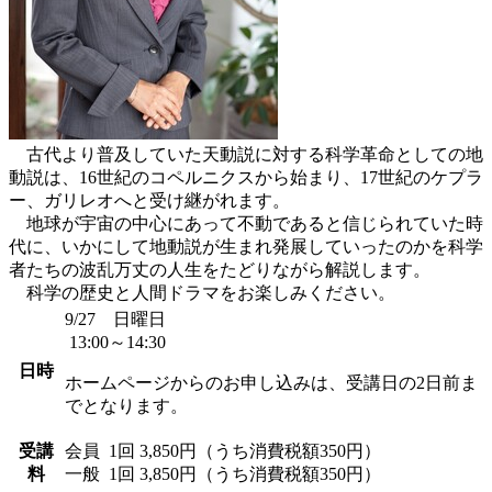
古代より普及していた天動説に対する科学革命としての地
動説は、16世紀のコペルニクスから始まり、17世紀のケプラ
ー、ガリレオへと受け継がれます。
地球が宇宙の中心にあって不動であると信じられていた時
代に、いかにして地動説が生まれ発展していったのかを科学
者たちの波乱万丈の人生をたどりながら解説します。
科学の歴史と人間ドラマをお楽しみください。
9/27 日曜日
13:00～14:30
日時
ホームページからのお申し込みは、受講日の2日前ま
でとなります。
受講
会員
1回 3,850円（うち消費税額350円）
料
一般
1回 3,850円（うち消費税額350円）