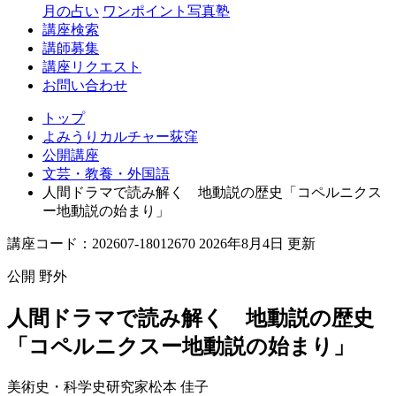
月の占い
ワンポイント写真塾
講座検索
講師募集
講座リクエスト
お問い合わせ
トップ
よみうりカルチャー荻窪
公開講座
文芸・教養・外国語
人間ドラマで読み解く 地動説の歴史「コペルニクス
ー地動説の始まり」
講座コード：202607-18012670 2026年8月4日 更新
公開
野外
人間ドラマで読み解く 地動説の歴史
「コペルニクスー地動説の始まり」
美術史・科学史研究家
松本 佳子