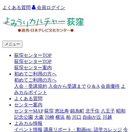
よくある質問
会員ログイン
よ
み
う
メニュー
り
荻窪センターTOP
カ
荻窪センターTOP
ル
荻窪センター案内
初めてご利用の方へ
チ
初めてご利用の方へ
ャ
入会・受講規約
入会から受講まで
Q & A
会員優待
よ
みカルポイント
ー
よくある質問
センター案内
荻
センターMAP
荻窪
恵比寿
錦糸町
北千住
八王子
昭和
窪
記念公園
大森
川崎
横浜
柏
川口
自由が丘
川越
よみカル情報
イベント情報
講座リポート・動画etc.
語学カレッジ
今