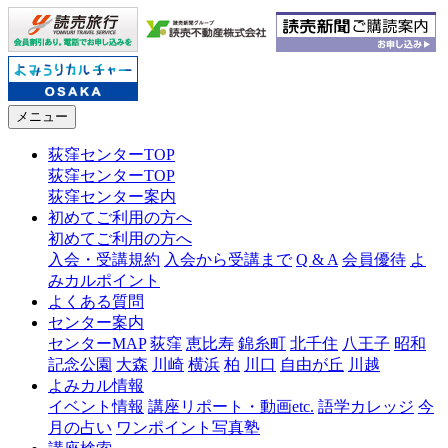
メニュー
荻窪センターTOP
荻窪センターTOP
荻窪センター案内
初めてご利用の方へ
初めてご利用の方へ
入会・受講規約
入会から受講まで
Q & A
会員優待
よ
みカルポイント
よくある質問
センター案内
センターMAP
荻窪
恵比寿
錦糸町
北千住
八王子
昭和
記念公園
大森
川崎
横浜
柏
川口
自由が丘
川越
よみカル情報
イベント情報
講座リポート・動画etc.
語学カレッジ
今
月の占い
ワンポイント写真塾