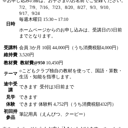
※お申し込みの際は、お子さまのお名前でご登録ください。
7/2、7/9、7/16、7/23、8/20、8/27、9/3、9/10、
9/17、9/24
毎週木曜日 15:30～17:10
日時
ホームページからのお申し込みは、受講日の3日前
までとなります。
受講料
会員
3か月 10回 44,000円（うち消費税額4,000円）
維持費
3,520円
教材費
教材費@950
10,450円
○こどもクラブ独自の教材を使って、国語・算数・
テーマ
生活・知能を指導します。
途中受
できます
受付は3日前まで
講
見学
できます
体験
できます
体験料
4,752円（うち消費税額432円）
初回持
筆記用具（えんぴつ、クーピー）
参品