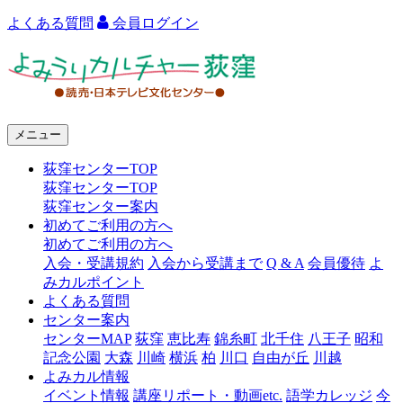
よくある質問
会員ログイン
よ
み
う
メニュー
り
荻窪センターTOP
カ
荻窪センターTOP
ル
荻窪センター案内
初めてご利用の方へ
チ
初めてご利用の方へ
ャ
入会・受講規約
入会から受講まで
Q & A
会員優待
よ
みカルポイント
ー
よくある質問
センター案内
荻
センターMAP
荻窪
恵比寿
錦糸町
北千住
八王子
昭和
窪
記念公園
大森
川崎
横浜
柏
川口
自由が丘
川越
よみカル情報
イベント情報
講座リポート・動画etc.
語学カレッジ
今