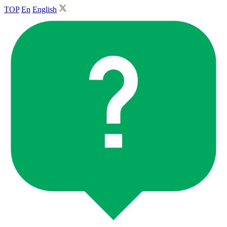
TOP
En
English