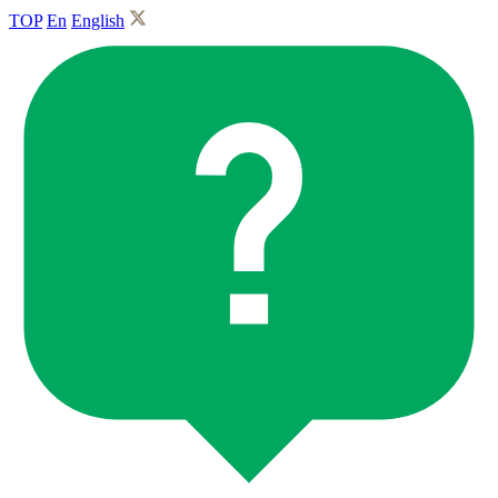
TOP
En
English