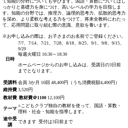
て知能の分野についても学びます。国語・算数についてはし
っかりと基礎力を身につけ、高いレベルの学力を目指しま
す。知能の分野では、推理力、論理的思考力、拡散的思考力
を深め、より柔軟な考える力をつけて、将来全教科にわたっ
て、応用問題に取り組む際の意識、意欲を養います。
※お申し込みの際は、お子さまのお名前でご登録ください。
7/7、7/14、7/21、7/28、8/18、8/25、9/1、9/8、9/15、
9/29
毎週火曜日 16:30～18:30
日時
ホームページからのお申し込みは、受講日の3日前
までとなります。
受講料
会員
3か月 10回 48,400円（うち消費税額4,400円）
維持費
3,520円
教材費
教材費＠1100
12,100円
○こどもクラブ独自の教材を使って、国語・算数・
テーマ
理科・社会・知能を指導します。
途中受
できます
受付は3日前まで
講