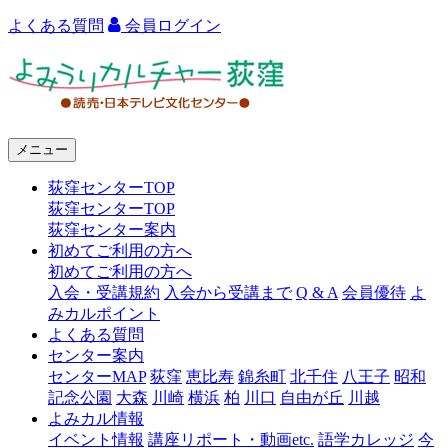
よくある質問
会員ログイン
よ
み
う
メニュー
り
荻窪センターTOP
カ
荻窪センターTOP
ル
荻窪センター案内
初めてご利用の方へ
チ
初めてご利用の方へ
ャ
入会・受講規約
入会から受講まで
Q & A
会員優待
よ
みカルポイント
ー
よくある質問
センター案内
荻
センターMAP
荻窪
恵比寿
錦糸町
北千住
八王子
昭和
窪
記念公園
大森
川崎
横浜
柏
川口
自由が丘
川越
よみカル情報
イベント情報
講座リポート・動画etc.
語学カレッジ
今