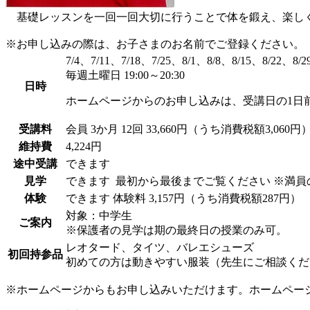
基礎レッスンを一回一回大切に行うことで体を鍛え、楽しく
※お申し込みの際は、お子さまのお名前でご登録ください。
7/4、7/11、7/18、7/25、8/1、8/8、8/15、8/22、8/2
毎週土曜日 19:00～20:30
日時
ホームページからのお申し込みは、受講日の1日
受講料
会員
3か月 12回 33,660円（うち消費税額3,060円
維持費
4,224円
途中受講
できます
見学
できます
最初から最後までご覧ください ※満
体験
できます
体験料
3,157円（うち消費税額287円）
対象：中学生
ご案内
※保護者の見学は期の最終日の授業のみ可。
レオタード、タイツ、バレエシューズ
初回持参品
初めての方は動きやすい服装（先生にご相談くだ
※ホームページからもお申し込みいただけます。ホームペー