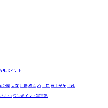
カルポイント
念公園
大森
川崎
横浜
柏
川口
自由が丘
川越
月の占い
ワンポイント写真塾