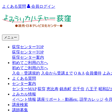
よくある質問
会員ログイン
よ
み
う
メニュー
り
荻窪センターTOP
カ
荻窪センターTOP
ル
荻窪センター案内
初めてご利用の方へ
チ
初めてご利用の方へ
ャ
入会・受講規約
入会から受講まで
Q & A
会員優待
よみ
よくある質問
ー
センター案内
センターMAP
荻窪
恵比寿
錦糸町
北千住
八王子
昭和記
荻
よみカル情報
窪
イベント情報
講座リポート・動画etc.
語学カレッジ
今
講座検索
講師募集