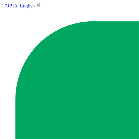
TOP
En
English