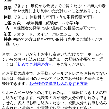
できます
最初から最後までご覧ください ※満員の場
見学
合や状況により見学いただけないことがあります。
体験
できます
体験料
3,157円（うち消費税額287円）
ご案
対象：5歳年長組（経験者）～小学1年
内
※保護者の見学は期の最終日の授業のみ可です。
初回
レオタード、タイツ、バレエシューズ
持参
初めての方は動きやすい服装（先生にご相談くださ
品
い）
※ホームページからもお申し込みいただけます。ホームペー
ジからのお申し込みには「読売ID」の登録が必要です。詳
しくは
「初めてご利用の方へ」
をご覧ください。
※お子様の講座で、お子様がメールアドレスをお持ちでない
場合は、保護者用のメールアドレスでお子様用の読売IDを
登録できます。
お子様の受講申し込みをする方法
※ホームページからのお申し込みは、１講座につき１人の申
し込みができます。代表者の方が複数人分の申し込みはでき
ません。各人でお申し込みください。複数人分のお申し込み
をされたい場合は、お電話でお問い合わせください。