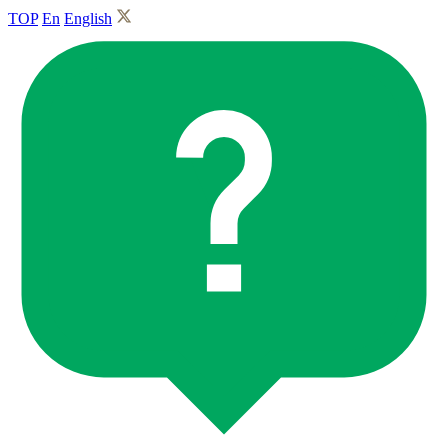
TOP
En
English