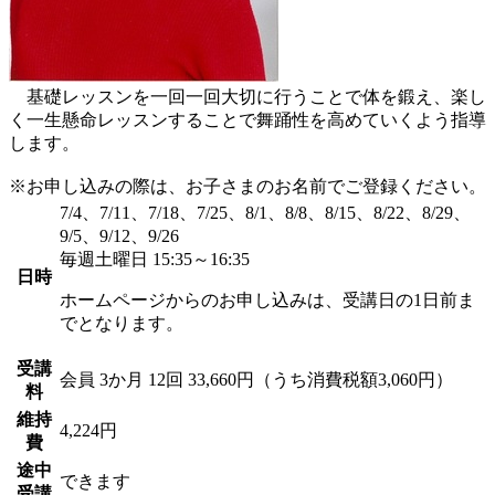
基礎レッスンを一回一回大切に行うことで体を鍛え、楽し
く一生懸命レッスンすることで舞踊性を高めていくよう指導
します。
※お申し込みの際は、お子さまのお名前でご登録ください。
7/4、7/11、7/18、7/25、8/1、8/8、8/15、8/22、8/29、
9/5、9/12、9/26
毎週土曜日 15:35～16:35
日時
ホームページからのお申し込みは、受講日の1日前ま
でとなります。
受講
会員
3か月 12回 33,660円（うち消費税額3,060円）
料
維持
4,224円
費
途中
できます
受講