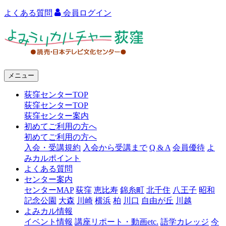
よくある質問
会員ログイン
よ
み
う
メニュー
り
荻窪センターTOP
カ
荻窪センターTOP
ル
荻窪センター案内
初めてご利用の方へ
チ
初めてご利用の方へ
ャ
入会・受講規約
入会から受講まで
Q & A
会員優待
よ
みカルポイント
ー
よくある質問
センター案内
荻
センターMAP
荻窪
恵比寿
錦糸町
北千住
八王子
昭和
窪
記念公園
大森
川崎
横浜
柏
川口
自由が丘
川越
よみカル情報
イベント情報
講座リポート・動画etc.
語学カレッジ
今