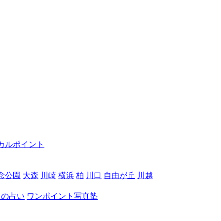
カルポイント
念公園
大森
川崎
横浜
柏
川口
自由が丘
川越
月の占い
ワンポイント写真塾