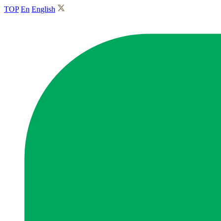
TOP
En
English