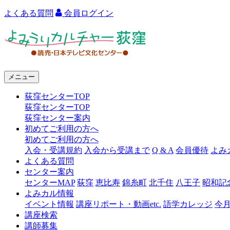
よくある質問
会員ログイン
よ
み
う
メニュー
り
荻窪センターTOP
カ
荻窪センターTOP
ル
荻窪センター案内
初めてご利用の方へ
チ
初めてご利用の方へ
ャ
入会・受講規約
入会から受講まで
Q & A
会員優待
よみ
よくある質問
ー
センター案内
センターMAP
荻窪
恵比寿
錦糸町
北千住
八王子
昭和記
荻
よみカル情報
窪
イベント情報
講座リポート・動画etc.
語学カレッジ
今
講座検索
講師募集