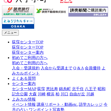
メニュー
荻窪センターTOP
荻窪センターTOP
荻窪センター案内
初めてご利用の方へ
初めてご利用の方へ
入会・受講規約
入会から受講まで
Q & A
会員優待
よ
みカルポイント
よくある質問
センター案内
センターMAP
荻窪
恵比寿
錦糸町
北千住
八王子
昭和
記念公園
大森
川崎
横浜
柏
川口
自由が丘
川越
よみカル情報
イベント情報
講座リポート・動画etc.
語学カレッジ
今
月の占い
ワンポイント写真塾