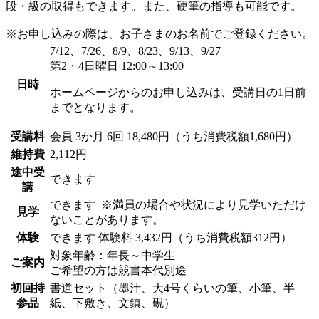
段・級の取得もできます。また、硬筆の指導も可能です。
※お申し込みの際は、お子さまのお名前でご登録ください。
7/12、7/26、8/9、8/23、9/13、9/27
第2・4日曜日 12:00～13:00
日時
ホームページからのお申し込みは、受講日の1日前
までとなります。
受講料
会員
3か月 6回 18,480円（うち消費税額1,680円）
維持費
2,112円
途中受
できます
講
できます
※満員の場合や状況により見学いただけ
見学
ないことがあります。
体験
できます
体験料
3,432円（うち消費税額312円）
対象年齢：年長～中学生
ご案内
ご希望の方は競書本代別途
初回持
書道セット（墨汁、大4号くらいの筆、小筆、半
参品
紙、下敷き、文鎮、硯）