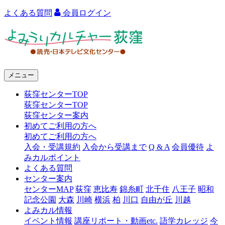
よくある質問
会員ログイン
よ
み
う
メニュー
り
荻窪センターTOP
カ
荻窪センターTOP
ル
荻窪センター案内
初めてご利用の方へ
チ
初めてご利用の方へ
ャ
入会・受講規約
入会から受講まで
Q & A
会員優待
よ
みカルポイント
ー
よくある質問
センター案内
荻
センターMAP
荻窪
恵比寿
錦糸町
北千住
八王子
昭和
窪
記念公園
大森
川崎
横浜
柏
川口
自由が丘
川越
よみカル情報
イベント情報
講座リポート・動画etc.
語学カレッジ
今