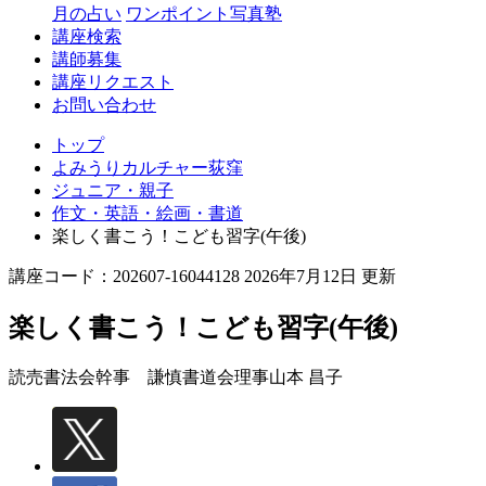
月の占い
ワンポイント写真塾
講座検索
講師募集
講座リクエスト
お問い合わせ
トップ
よみうりカルチャー荻窪
ジュニア・親子
作文・英語・絵画・書道
楽しく書こう！こども習字(午後)
講座コード：202607-16044128 2026年7月12日 更新
楽しく書こう！こども習字(午後)
読売書法会幹事 謙慎書道会理事
山本 昌子