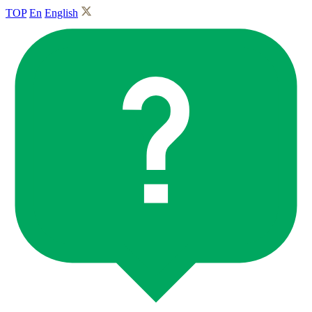
TOP
En
English