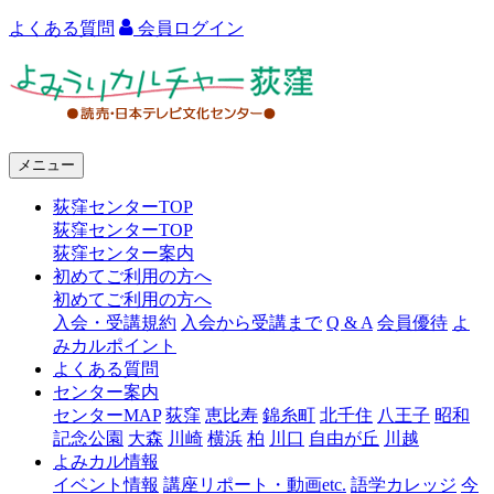
よくある質問
会員ログイン
よ
み
う
メニュー
り
荻窪センターTOP
カ
荻窪センターTOP
ル
荻窪センター案内
初めてご利用の方へ
チ
初めてご利用の方へ
ャ
入会・受講規約
入会から受講まで
Q & A
会員優待
よ
みカルポイント
ー
よくある質問
センター案内
荻
センターMAP
荻窪
恵比寿
錦糸町
北千住
八王子
昭和
窪
記念公園
大森
川崎
横浜
柏
川口
自由が丘
川越
よみカル情報
イベント情報
講座リポート・動画etc.
語学カレッジ
今