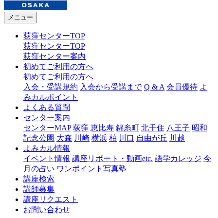
メニュー
荻窪センターTOP
荻窪センターTOP
荻窪センター案内
初めてご利用の方へ
初めてご利用の方へ
入会・受講規約
入会から受講まで
Q & A
会員優待
よ
みカルポイント
よくある質問
センター案内
センターMAP
荻窪
恵比寿
錦糸町
北千住
八王子
昭和
記念公園
大森
川崎
横浜
柏
川口
自由が丘
川越
よみカル情報
イベント情報
講座リポート・動画etc.
語学カレッジ
今
月の占い
ワンポイント写真塾
講座検索
講師募集
講座リクエスト
お問い合わせ