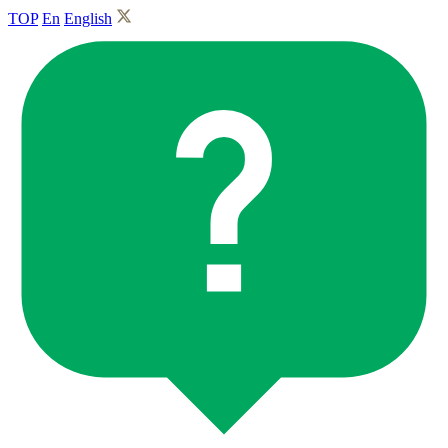
TOP
En
English