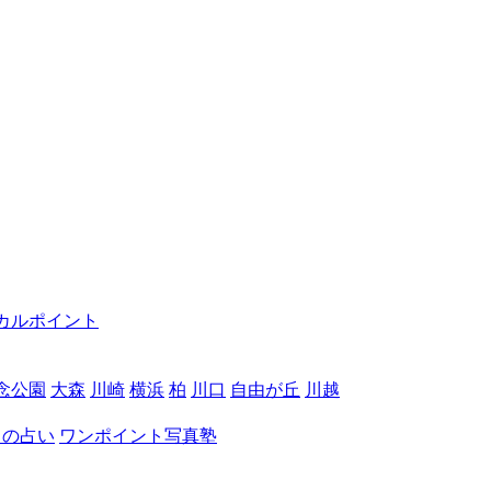
カルポイント
念公園
大森
川崎
横浜
柏
川口
自由が丘
川越
月の占い
ワンポイント写真塾