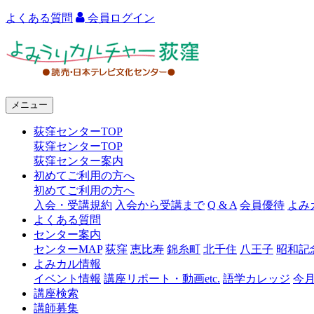
よくある質問
会員ログイン
よ
み
う
メニュー
り
荻窪センターTOP
カ
荻窪センターTOP
ル
荻窪センター案内
初めてご利用の方へ
チ
初めてご利用の方へ
ャ
入会・受講規約
入会から受講まで
Q & A
会員優待
よみ
よくある質問
ー
センター案内
センターMAP
荻窪
恵比寿
錦糸町
北千住
八王子
昭和記
荻
よみカル情報
窪
イベント情報
講座リポート・動画etc.
語学カレッジ
今
講座検索
講師募集