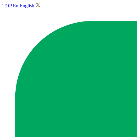
TOP
En
English