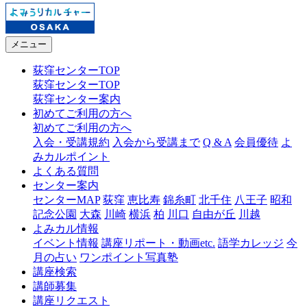
メニュー
荻窪センターTOP
荻窪センターTOP
荻窪センター案内
初めてご利用の方へ
初めてご利用の方へ
入会・受講規約
入会から受講まで
Q & A
会員優待
よ
みカルポイント
よくある質問
センター案内
センターMAP
荻窪
恵比寿
錦糸町
北千住
八王子
昭和
記念公園
大森
川崎
横浜
柏
川口
自由が丘
川越
よみカル情報
イベント情報
講座リポート・動画etc.
語学カレッジ
今
月の占い
ワンポイント写真塾
講座検索
講師募集
講座リクエスト