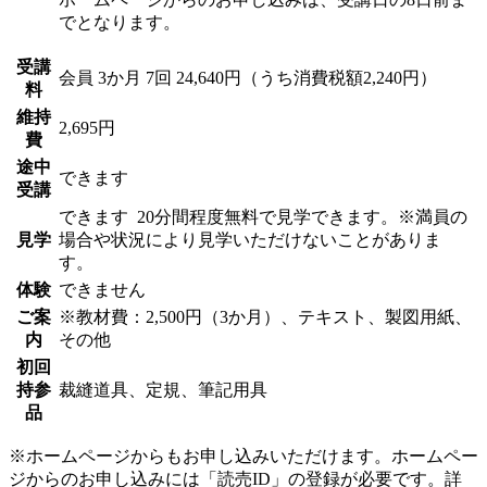
でとなります。
受講
会員
3か月 7回 24,640円（うち消費税額2,240円）
料
維持
2,695円
費
途中
できます
受講
できます
20分間程度無料で見学できます。※満員の
見学
場合や状況により見学いただけないことがありま
す。
体験
できません
ご案
※教材費：2,500円（3か月）、テキスト、製図用紙、
内
その他
初回
持参
裁縫道具、定規、筆記用具
品
※ホームページからもお申し込みいただけます。ホームペー
ジからのお申し込みには「読売ID」の登録が必要です。詳