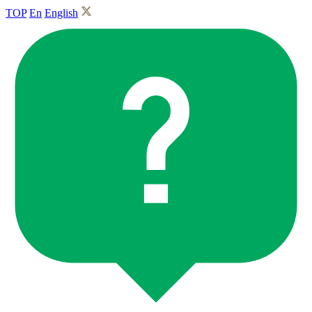
TOP
En
English