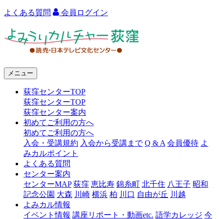
よくある質問
会員ログイン
よ
み
う
メニュー
り
荻窪センターTOP
カ
荻窪センターTOP
ル
荻窪センター案内
初めてご利用の方へ
チ
初めてご利用の方へ
ャ
入会・受講規約
入会から受講まで
Q & A
会員優待
よ
みカルポイント
ー
よくある質問
センター案内
荻
センターMAP
荻窪
恵比寿
錦糸町
北千住
八王子
昭和
窪
記念公園
大森
川崎
横浜
柏
川口
自由が丘
川越
よみカル情報
イベント情報
講座リポート・動画etc.
語学カレッジ
今