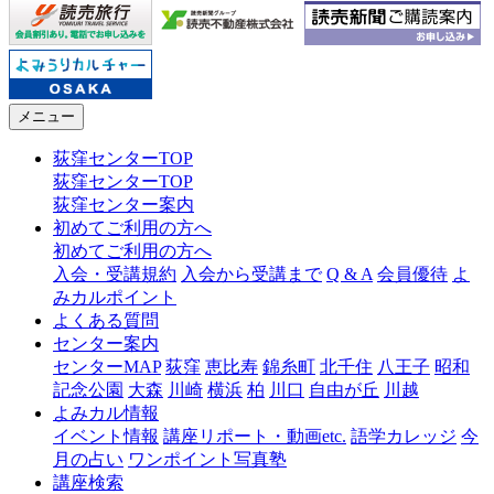
メニュー
荻窪センターTOP
荻窪センターTOP
荻窪センター案内
初めてご利用の方へ
初めてご利用の方へ
入会・受講規約
入会から受講まで
Q & A
会員優待
よ
みカルポイント
よくある質問
センター案内
センターMAP
荻窪
恵比寿
錦糸町
北千住
八王子
昭和
記念公園
大森
川崎
横浜
柏
川口
自由が丘
川越
よみカル情報
イベント情報
講座リポート・動画etc.
語学カレッジ
今
月の占い
ワンポイント写真塾
講座検索