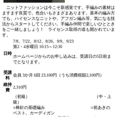
ニットファッションは今こそ新感覚です。手編みの素材は
ますます良質で、色合いもさまざまあります。基本の編み方
でも、ハイセンスなニットや、アフガン編み等、気になる技
法からスタートしてください。手編み仲間で楽しいひととき
をご一緒しましょう！ ライセンス取得の道も開かれていま
す。
7/8、7/22、8/12、8/26、9/9、9/23
第2・4水曜日 10:15～12:30
日時
ホームページからのお申し込みは、受講日の5日前ま
でとなります。
受講
会員
3か月 6回 23,100円（うち消費税額2,100円）
料
維持
2,310円
費
（初級） （中・上
級）
○棒針の基礎編み ○前あきの
ベスト、カーディガン