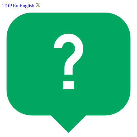
TOP
En
English