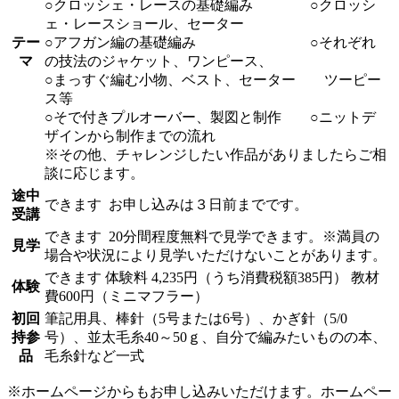
○クロッシェ・レースの基礎編み ○クロッシ
ェ・レースショール、セーター
テー
○アフガン編の基礎編み ○それぞれ
マ
の技法のジャケット、ワンピース、
○まっすぐ編む小物、ベスト、セーター ツーピー
ス等
○そで付きプルオーバー、製図と制作 ○ニットデ
ザインから制作までの流れ
※その他、チャレンジしたい作品がありましたらご相
談に応じます。
途中
できます
お申し込みは３日前までです。
受講
できます
20分間程度無料で見学できます。※満員の
見学
場合や状況により見学いただけないことがあります。
できます
体験料
4,235円（うち消費税額385円）
教材
体験
費600円（ミニマフラー）
初回
筆記用具、棒針（5号または6号）、かぎ針（5/0
持参
号）、並太毛糸40～50ｇ、自分で編みたいものの本、
品
毛糸針など一式
※ホームページからもお申し込みいただけます。ホームペー