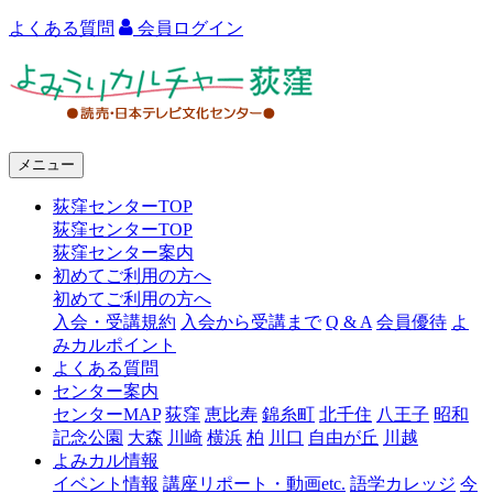
よくある質問
会員ログイン
よ
み
う
メニュー
り
荻窪センターTOP
カ
荻窪センターTOP
ル
荻窪センター案内
初めてご利用の方へ
チ
初めてご利用の方へ
ャ
入会・受講規約
入会から受講まで
Q & A
会員優待
よ
みカルポイント
ー
よくある質問
センター案内
荻
センターMAP
荻窪
恵比寿
錦糸町
北千住
八王子
昭和
窪
記念公園
大森
川崎
横浜
柏
川口
自由が丘
川越
よみカル情報
イベント情報
講座リポート・動画etc.
語学カレッジ
今