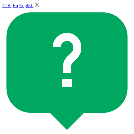
TOP
En
English