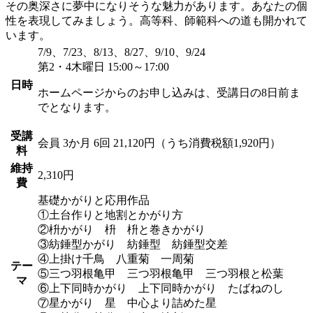
その奥深さに夢中になりそうな魅力があります。あなたの個
性を表現してみましょう。高等科、師範科への道も開かれて
います。
7/9、7/23、8/13、8/27、9/10、9/24
第2・4木曜日 15:00～17:00
日時
ホームページからのお申し込みは、受講日の8日前ま
でとなります。
受講
会員
3か月 6回 21,120円（うち消費税額1,920円）
料
維持
2,310円
費
基礎かがりと応用作品
①土台作りと地割とかがり方
②枡かがり 枡 枡と巻きかがり
③紡錘型かがり 紡錘型 紡錘型交差
④上掛け千鳥 八重菊 一周菊
テー
⑤三つ羽根亀甲 三つ羽根亀甲 三つ羽根と松葉
マ
⑥上下同時かがり 上下同時かがり たばねのし
⑦星かがり 星 中心より詰めた星