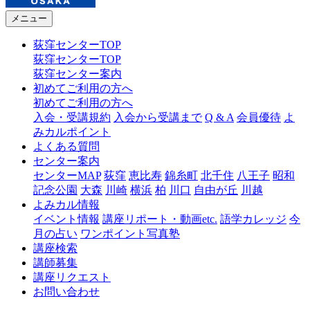
メニュー
荻窪センターTOP
荻窪センターTOP
荻窪センター案内
初めてご利用の方へ
初めてご利用の方へ
入会・受講規約
入会から受講まで
Q & A
会員優待
よ
みカルポイント
よくある質問
センター案内
センターMAP
荻窪
恵比寿
錦糸町
北千住
八王子
昭和
記念公園
大森
川崎
横浜
柏
川口
自由が丘
川越
よみカル情報
イベント情報
講座リポート・動画etc.
語学カレッジ
今
月の占い
ワンポイント写真塾
講座検索
講師募集
講座リクエスト
お問い合わせ