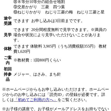
⑧８等分10等分の組合せ地割
⑨交差かがり 三菱 四つ葉
⑩ねじりかがり ねじり三菱の梅 ねじり三菱と星
途中
できます
お申し込みは3日前までです。
受講
できます
20分間程度無料で見学できます。※満員の
見学
場合や状況により見学いただけないことがありま
す。
できます
体験料
3,905円（うち消費税額355円）
教材
体験
費1,620円
ご案
※教材費：1回800円くらい
内
初回
持参
メジャー、はさみ、まち針
品
※ホームページからもお申し込みいただけます。ホームペー
ジからのお申し込みには「読売ID」の登録が必要です。詳
しくは
「初めてご利用の方へ」
をご覧ください。
※お子様の講座で、お子様がメールアドレスをお持ちでない