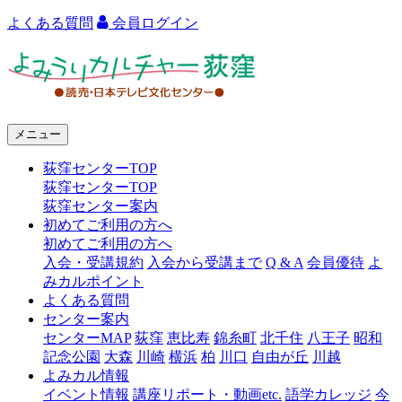
よくある質問
会員ログイン
よ
み
う
メニュー
り
荻窪センターTOP
カ
荻窪センターTOP
ル
荻窪センター案内
初めてご利用の方へ
チ
初めてご利用の方へ
ャ
入会・受講規約
入会から受講まで
Q & A
会員優待
よ
みカルポイント
ー
よくある質問
センター案内
荻
センターMAP
荻窪
恵比寿
錦糸町
北千住
八王子
昭和
窪
記念公園
大森
川崎
横浜
柏
川口
自由が丘
川越
よみカル情報
イベント情報
講座リポート・動画etc.
語学カレッジ
今