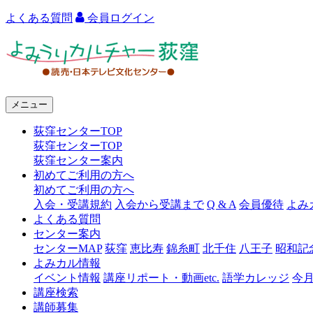
よくある質問
会員ログイン
よ
み
う
メニュー
り
荻窪センターTOP
カ
荻窪センターTOP
ル
荻窪センター案内
初めてご利用の方へ
チ
初めてご利用の方へ
ャ
入会・受講規約
入会から受講まで
Q & A
会員優待
よみ
よくある質問
ー
センター案内
センターMAP
荻窪
恵比寿
錦糸町
北千住
八王子
昭和記
荻
よみカル情報
窪
イベント情報
講座リポート・動画etc.
語学カレッジ
今
講座検索
講師募集