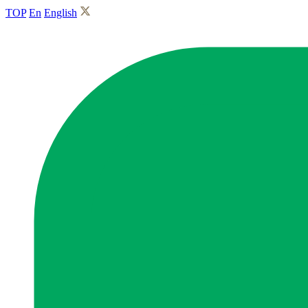
TOP
En
English