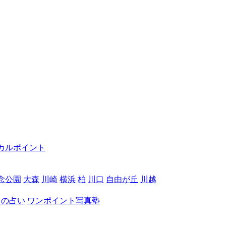
カルポイント
念公園
大森
川崎
横浜
柏
川口
自由が丘
川越
月の占い
ワンポイント写真塾