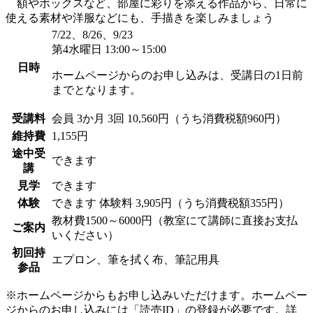
額やボックスなど、部屋に彩りを添える作品から、日常に
使える素材や洋服などにも、手描きを楽しみましょう
7/22、8/26、9/23
第4水曜日 13:00～15:00
日時
ホームページからのお申し込みは、受講日の1日前
までとなります。
受講料
会員
3か月 3回 10,560円（うち消費税額960円）
維持費
1,155円
途中受
できます
講
見学
できます
体験
できます
体験料
3,905円（うち消費税額355円）
教材費1500～6000円（教室にて講師に直接お支払
ご案内
いください）
初回持
エプロン、筆を拭く布、筆記用具
参品
※ホームページからもお申し込みいただけます。ホームペー
ジからのお申し込みには「読売ID」の登録が必要です。詳