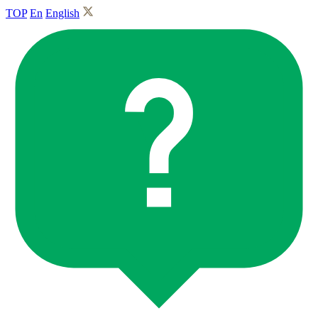
TOP
En
English