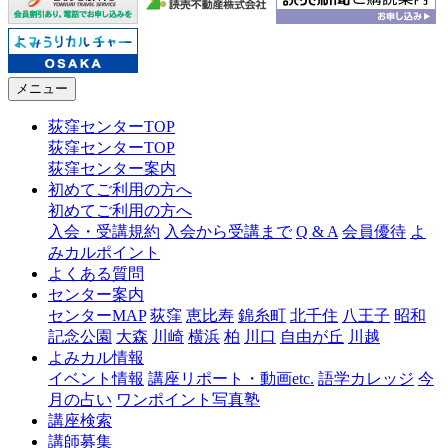
メニュー
荻窪センターTOP
荻窪センターTOP
荻窪センター案内
初めてご利用の方へ
初めてご利用の方へ
入会・受講規約
入会から受講まで
Q & A
会員優待
よ
みカルポイント
よくある質問
センター案内
センターMAP
荻窪
恵比寿
錦糸町
北千住
八王子
昭和
記念公園
大森
川崎
横浜
柏
川口
自由が丘
川越
よみカル情報
イベント情報
講座リポート・動画etc.
語学カレッジ
今
月の占い
ワンポイント写真塾
講座検索
講師募集