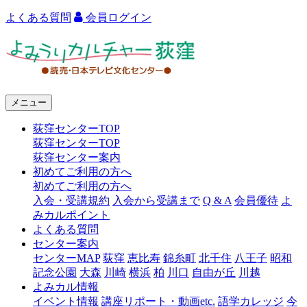
よくある質問
会員ログイン
よ
み
う
メニュー
り
荻窪センターTOP
カ
荻窪センターTOP
ル
荻窪センター案内
初めてご利用の方へ
チ
初めてご利用の方へ
ャ
入会・受講規約
入会から受講まで
Q & A
会員優待
よ
みカルポイント
ー
よくある質問
センター案内
荻
センターMAP
荻窪
恵比寿
錦糸町
北千住
八王子
昭和
窪
記念公園
大森
川崎
横浜
柏
川口
自由が丘
川越
よみカル情報
イベント情報
講座リポート・動画etc.
語学カレッジ
今