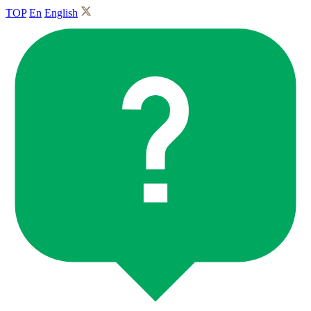
TOP
En
English