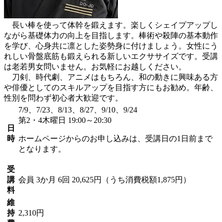
長い棒を使って体幹を鍛えます。楽しくシェイプアップし
ながら基礎体力の向上を目指します。棒術や殺陣の基本動作
を学び、心身共に凛とした姿勢身に付けましょう。女性にう
れしい骨盤底筋も鍛えられる新しいエクササイズです。受講
は老若男女問いません。お気軽にお越しください。
刀剣、時代劇、アニメはもちろん、和の動きに興味ある方
や俳優としてのスキルアップを目指す方にもお勧め。年齢、
性別を問わず初心者大歓迎です。
7/9、7/23、8/13、8/27、9/10、9/24
第2・4木曜日 19:00～20:30
日
時
ホームページからのお申し込みは、受講日の1日前まで
となります。
受
講
会員
3か月 6回 20,625円（うち消費税額1,875円）
料
維
持
2,310円