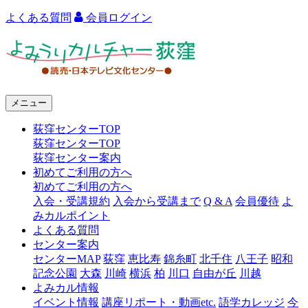
よくある質問
会員ログイン
よ
み
う
メニュー
り
荻窪センターTOP
カ
荻窪センターTOP
ル
荻窪センター案内
初めてご利用の方へ
チ
初めてご利用の方へ
ャ
入会・受講規約
入会から受講まで
Q & A
会員優待
よ
みカルポイント
ー
よくある質問
センター案内
荻
センターMAP
荻窪
恵比寿
錦糸町
北千住
八王子
昭和
窪
記念公園
大森
川崎
横浜
柏
川口
自由が丘
川越
よみカル情報
イベント情報
講座リポート・動画etc.
語学カレッジ
今