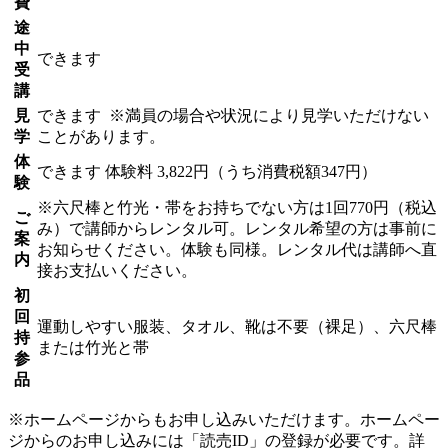
費
途
中
できます
受
講
見
できます
※満員の場合や状況により見学いただけない
学
ことがあります。
体
できます
体験料
3,822円（うち消費税額347円）
験
※六尺棒と竹光・帯をお持ちでない方は1回770円（税込
ご
み）で講師からレンタル可。レンタル希望の方は事前に
案
お知らせください。体験も同様。レンタル代は講師へ直
内
接お支払いください。
初
回
運動しやすい服装、タオル、靴は不要（裸足）、六尺棒
持
または竹光と帯
参
品
※ホームページからもお申し込みいただけます。ホームペー
ジからのお申し込みには「読売ID」の登録が必要です。詳