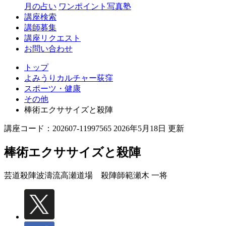
月の占い
ワンポイント写真塾
講座検索
講師募集
講座リクエスト
お問い合わせ
トップ
よみうりカルチャー荻窪
スポーツ・健康
その他
棒術エクササイズと殺陣
講座コード：202607-11997565 2026年5月18日 更新
棒術エクササイズと殺陣
芸道殺陣波濤流高瀬道場 殺陣師範
瀬木 一将