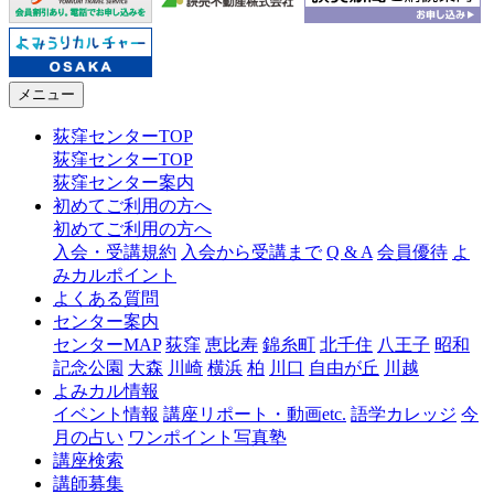
メニュー
荻窪センターTOP
荻窪センターTOP
荻窪センター案内
初めてご利用の方へ
初めてご利用の方へ
入会・受講規約
入会から受講まで
Q & A
会員優待
よ
みカルポイント
よくある質問
センター案内
センターMAP
荻窪
恵比寿
錦糸町
北千住
八王子
昭和
記念公園
大森
川崎
横浜
柏
川口
自由が丘
川越
よみカル情報
イベント情報
講座リポート・動画etc.
語学カレッジ
今
月の占い
ワンポイント写真塾
講座検索
講師募集