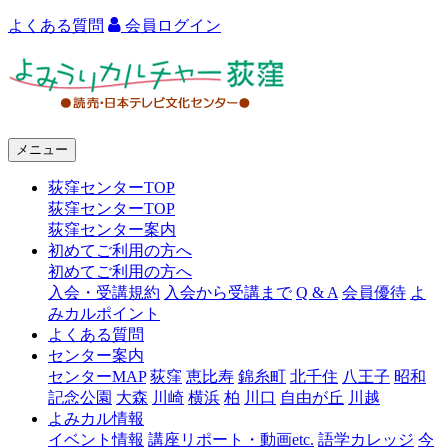
よくある質問
会員ログイン
よ
み
う
メニュー
り
荻窪センターTOP
カ
荻窪センターTOP
ル
荻窪センター案内
初めてご利用の方へ
チ
初めてご利用の方へ
ャ
入会・受講規約
入会から受講まで
Q & A
会員優待
よ
みカルポイント
ー
よくある質問
センター案内
荻
センターMAP
荻窪
恵比寿
錦糸町
北千住
八王子
昭和
窪
記念公園
大森
川崎
横浜
柏
川口
自由が丘
川越
よみカル情報
イベント情報
講座リポート・動画etc.
語学カレッジ
今