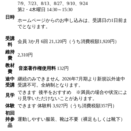
7/9、7/23、8/13、8/27、9/10、9/24
第2・4木曜日 14:30～15:30
日時
ホームページからのお申し込みは、受講日の1日前ま
でとなります。
受講
会員
3か月 6回 21,120円（うち消費税額1,920円）
料
維持
2,310円
費
教材
音楽著作権使用料
132円
費
途中
継続のみできません
2026年7月期より新規以外途中
受講
受講不可。全納制となります。
できます
後半をおすすめ ※満員の場合や状況によ
見学
り見学いただけないことがあります。
体験
できます
体験料
3,927円（うち消費税額357円）
初回
持参
運動しやすい服装、靴は不要（裸足もしくは靴下）
品