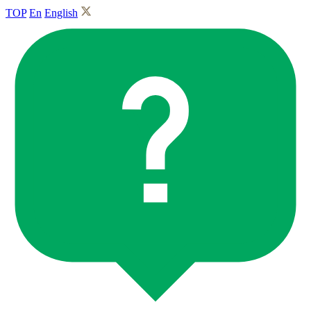
TOP
En
English