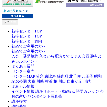
メニュー
荻窪センターTOP
荻窪センターTOP
荻窪センター案内
初めてご利用の方へ
初めてご利用の方へ
入会・受講規約
入会から受講まで
Q & A
会員優待
よ
みカルポイント
よくある質問
センター案内
センターMAP
荻窪
恵比寿
錦糸町
北千住
八王子
昭和
記念公園
大森
川崎
横浜
柏
川口
自由が丘
川越
よみカル情報
イベント情報
講座リポート・動画etc.
語学カレッジ
今
月の占い
ワンポイント写真塾
講座検索
講師募集