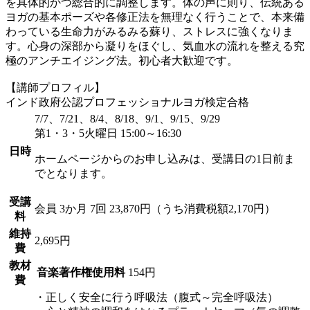
を具体的かつ総合的に調整します。体の声に則り、伝統ある
ヨガの基本ポーズや各修正法を無理なく行うことで、本来備
わっている生命力がみるみる蘇り、ストレスに強くなりま
す。心身の深部から凝りをほぐし、気血水の流れを整える究
極のアンチエイジング法。初心者大歓迎です。
【講師プロフィル】
インド政府公認プロフェッショナルヨガ検定合格
7/7、7/21、8/4、8/18、9/1、9/15、9/29
第1・3・5火曜日 15:00～16:30
日時
ホームページからのお申し込みは、受講日の1日前ま
でとなります。
受講
会員
3か月 7回 23,870円（うち消費税額2,170円）
料
維持
2,695円
費
教材
音楽著作権使用料
154円
費
・正しく安全に行う呼吸法（腹式～完全呼吸法）