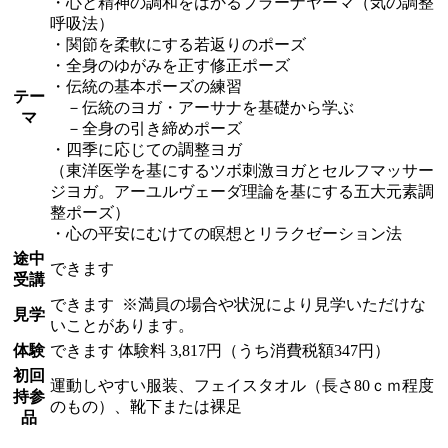
・心と精神の調和をはかるプラーナヤーマ（気の調整
呼吸法）
・関節を柔軟にする若返りのポーズ
・全身のゆがみを正す修正ポーズ
・伝統の基本ポーズの練習
テー
－伝統のヨガ・アーサナを基礎から学ぶ
マ
－全身の引き締めポーズ
・四季に応じての調整ヨガ
（東洋医学を基にするツボ刺激ヨガとセルフマッサー
ジヨガ。アーユルヴェーダ理論を基にする五大元素調
整ポーズ）
・心の平安にむけての瞑想とリラクゼーション法
途中
できます
受講
できます
※満員の場合や状況により見学いただけな
見学
いことがあります。
体験
できます
体験料
3,817円（うち消費税額347円）
初回
運動しやすい服装、フェイスタオル（長さ80ｃｍ程度
持参
のもの）、靴下または裸足
品