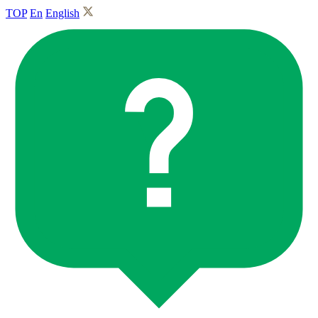
TOP
En
English