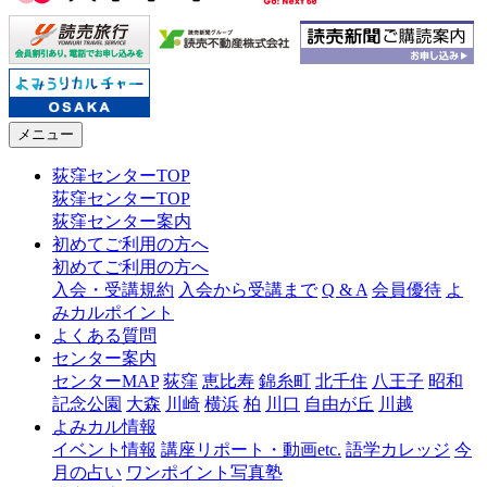
メニュー
荻窪センターTOP
荻窪センターTOP
荻窪センター案内
初めてご利用の方へ
初めてご利用の方へ
入会・受講規約
入会から受講まで
Q & A
会員優待
よ
みカルポイント
よくある質問
センター案内
センターMAP
荻窪
恵比寿
錦糸町
北千住
八王子
昭和
記念公園
大森
川崎
横浜
柏
川口
自由が丘
川越
よみカル情報
イベント情報
講座リポート・動画etc.
語学カレッジ
今
月の占い
ワンポイント写真塾