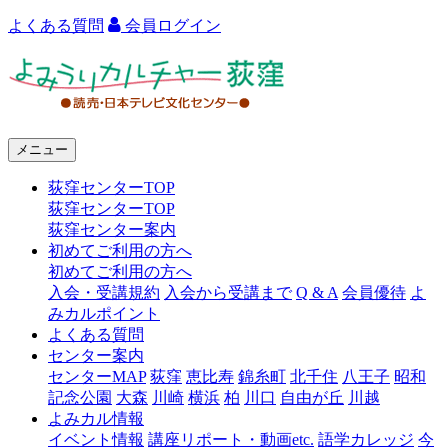
よくある質問
会員ログイン
よ
み
う
メニュー
り
荻窪センターTOP
カ
荻窪センターTOP
ル
荻窪センター案内
初めてご利用の方へ
チ
初めてご利用の方へ
ャ
入会・受講規約
入会から受講まで
Q & A
会員優待
よ
みカルポイント
ー
よくある質問
センター案内
荻
センターMAP
荻窪
恵比寿
錦糸町
北千住
八王子
昭和
窪
記念公園
大森
川崎
横浜
柏
川口
自由が丘
川越
よみカル情報
イベント情報
講座リポート・動画etc.
語学カレッジ
今