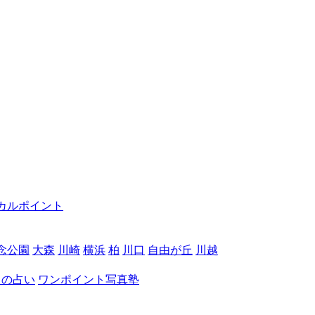
カルポイント
念公園
大森
川崎
横浜
柏
川口
自由が丘
川越
月の占い
ワンポイント写真塾