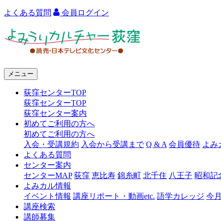
よくある質問
会員ログイン
よ
み
う
メニュー
り
荻窪センターTOP
カ
荻窪センターTOP
ル
荻窪センター案内
初めてご利用の方へ
チ
初めてご利用の方へ
ャ
入会・受講規約
入会から受講まで
Q & A
会員優待
よみ
よくある質問
ー
センター案内
センターMAP
荻窪
恵比寿
錦糸町
北千住
八王子
昭和記
荻
よみカル情報
窪
イベント情報
講座リポート・動画etc.
語学カレッジ
今
講座検索
講師募集