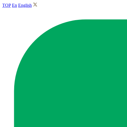
TOP
En
English