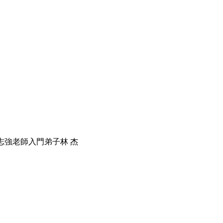
志強老師入門弟子
林 杰