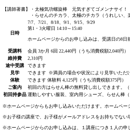
【講師著書】・太極気功螺旋棒 元気すぎてゴメンナサイ！
・らせんのチカラ、太極のチカラ（うれしい、楽し
7/7、7/21、8/18、9/1、9/15、9/29
第1・3火曜日 14:10～15:40
日時
ホームページからのお申し込みは、受講日の8日
受講料
会員
3か月 6回 22,440円（うち消費税額2,040円）
維持費
2,310円
途中受講
できます
見学
できます
※満員の場合や状況により見学いただ
体験
できます
体験料
4,125円（うち消費税額375円）
ご案内
初回の方はらせん棒の無料貸し出しできます。（
初回持参品
運動しやすい服装、室内用シューズ、らせん棒（
※ホームページからもお申し込みいただけます。ホームペー
※お子様の講座で、お子様がメールアドレスをお持ちでない
※ホームページからのお申し込みは、１講座につき１人の申