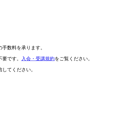
の手数料を承ります。
不要です。
入会・受講規約
をご覧ください。
信してください。