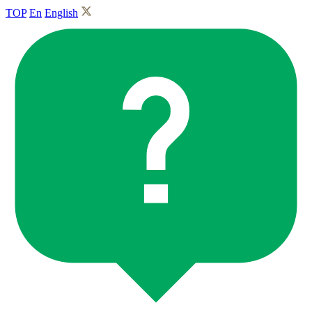
TOP
En
English