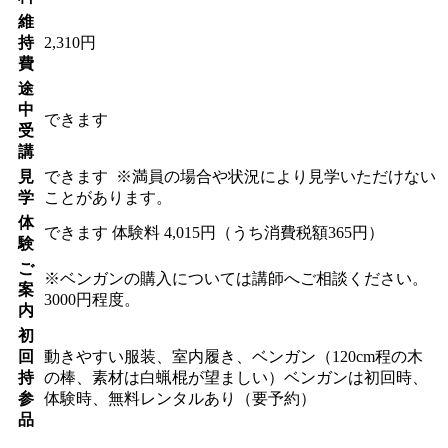
維
持
2,310円
費
途
中
できます
受
講
見
できます
※満員の場合や状況により見学いただけない
学
ことがあります。
体
できます
体験料
4,015円（うち消費税額365円）
験
ご
※ベンガンの購入については講師へご相談ください。
案
3000円程度。
内
初
回
動きやすい服装、室内履き、ベンガン（120cm程の木
持
の棒、素材は白蝋棍が望ましい）ベンガンは初回時、
参
体験時、無料レンタルあり（要予約）
品