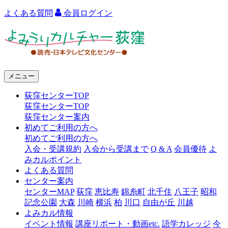
よくある質問
会員ログイン
よ
み
う
メニュー
り
荻窪センターTOP
カ
荻窪センターTOP
ル
荻窪センター案内
初めてご利用の方へ
チ
初めてご利用の方へ
ャ
入会・受講規約
入会から受講まで
Q & A
会員優待
よ
みカルポイント
ー
よくある質問
センター案内
荻
センターMAP
荻窪
恵比寿
錦糸町
北千住
八王子
昭和
窪
記念公園
大森
川崎
横浜
柏
川口
自由が丘
川越
よみカル情報
イベント情報
講座リポート・動画etc.
語学カレッジ
今