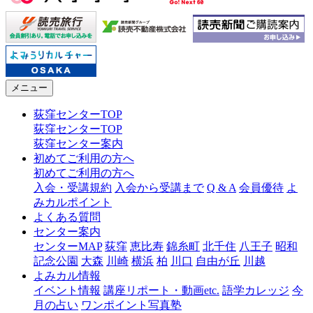
メニュー
荻窪センターTOP
荻窪センターTOP
荻窪センター案内
初めてご利用の方へ
初めてご利用の方へ
入会・受講規約
入会から受講まで
Q & A
会員優待
よ
みカルポイント
よくある質問
センター案内
センターMAP
荻窪
恵比寿
錦糸町
北千住
八王子
昭和
記念公園
大森
川崎
横浜
柏
川口
自由が丘
川越
よみカル情報
イベント情報
講座リポート・動画etc.
語学カレッジ
今
月の占い
ワンポイント写真塾