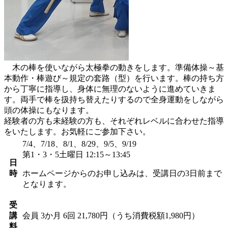
木の棒を使いながら太極拳の動きをします。準備体操～基
本動作・棒遊び～規定の套路（型）を行います。棒の持ち方
から丁寧に指導し、身体に無理のないように進めていきま
す。両手で棒を扱持ち替えたりするので全身運動をしながら
頭の体操にもなります。
経験者の方も未経験の方も、それぞれレベルに合わせた指導
をいたします。お気軽にご参加下さい。
7/4、7/18、8/1、8/29、9/5、9/19
第1・3・5土曜日 12:15～13:45
日
時
ホームページからのお申し込みは、受講日の3日前まで
となります。
受
講
会員
3か月 6回 21,780円（うち消費税額1,980円）
料