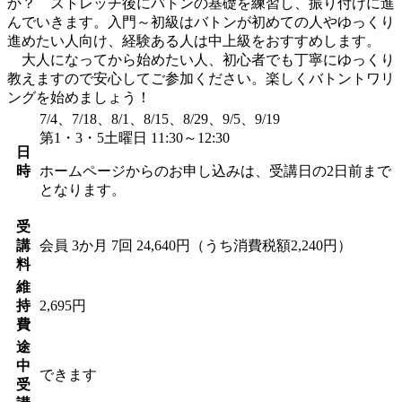
か？ ストレッチ後にバトンの基礎を練習し、振り付けに進
んでいきます。入門～初級はバトンが初めての人やゆっくり
進めたい人向け、経験ある人は中上級をおすすめします。
大人になってから始めたい人、初心者でも丁寧にゆっくり
教えますので安心してご参加ください。楽しくバトントワリ
ングを始めましょう！
7/4、7/18、8/1、8/15、8/29、9/5、9/19
第1・3・5土曜日 11:30～12:30
日
時
ホームページからのお申し込みは、受講日の2日前まで
となります。
受
講
会員
3か月 7回 24,640円（うち消費税額2,240円）
料
維
持
2,695円
費
途
中
できます
受