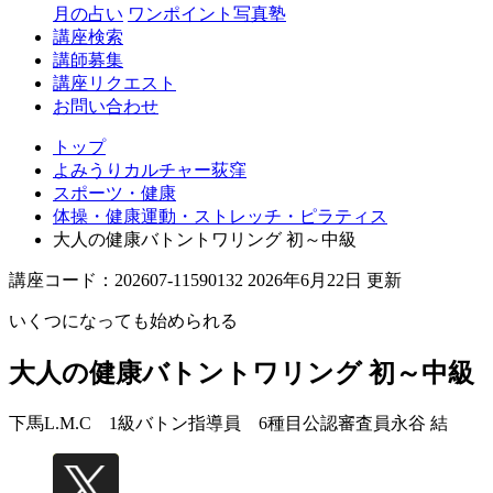
月の占い
ワンポイント写真塾
講座検索
講師募集
講座リクエスト
お問い合わせ
トップ
よみうりカルチャー荻窪
スポーツ・健康
体操・健康運動・ストレッチ・ピラティス
大人の健康バトントワリング 初～中級
講座コード：202607-11590132 2026年6月22日 更新
いくつになっても始められる
大人の健康バトントワリング 初～中級
下馬L.M.C 1級バトン指導員 6種目公認審査員
永谷 結