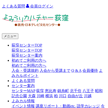
よくある質問
会員ログイン
よ
み
う
メニュー
り
荻窪センターTOP
カ
荻窪センターTOP
ル
荻窪センター案内
初めてご利用の方へ
チ
初めてご利用の方へ
ャ
入会・受講規約
入会から受講まで
Q & A
会員優待
よ
みカルポイント
ー
よくある質問
センター案内
荻
センターMAP
荻窪
恵比寿
錦糸町
北千住
八王子
昭和
窪
記念公園
大森
川崎
横浜
柏
川口
自由が丘
川越
よみカル情報
イベント情報
講座リポート・動画etc.
語学カレッジ
今