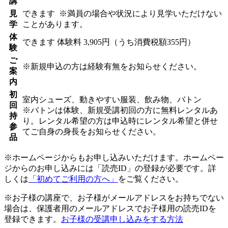
講
見
できます
※満員の場合や状況により見学いただけない
学
ことがあります。
体
できます
体験料
3,905円（うち消費税額355円）
験
ご
※新規申込の方は経験有無をお知らせください。
案
内
初
室内シューズ、動きやすい服装、飲み物、バトン
回
※バトンは体験、新規受講初回の方に無料レンタルあ
持
り。レンタル希望の方は申込時にレンタル希望と併せ
参
てご自身の身長をお知らせください。
品
※ホームページからもお申し込みいただけます。ホームペー
ジからのお申し込みには「読売ID」の登録が必要です。詳
しくは
「初めてご利用の方へ」
をご覧ください。
※お子様の講座で、お子様がメールアドレスをお持ちでない
場合は、保護者用のメールアドレスでお子様用の読売IDを
登録できます。
お子様の受講申し込みをする方法