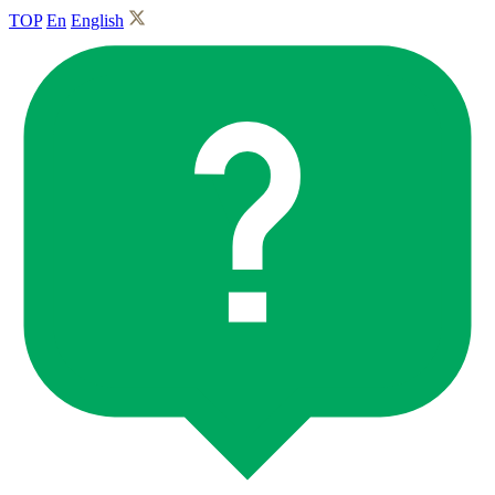
TOP
En
English