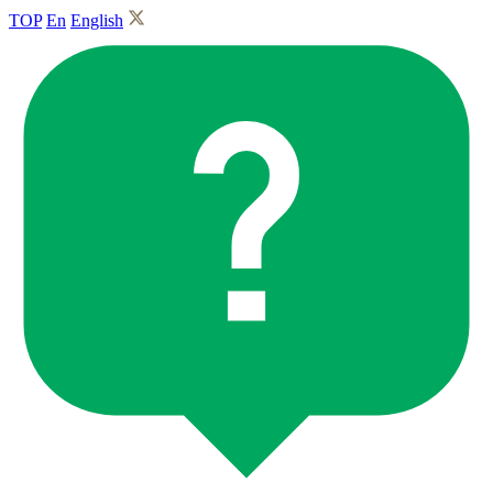
TOP
En
English