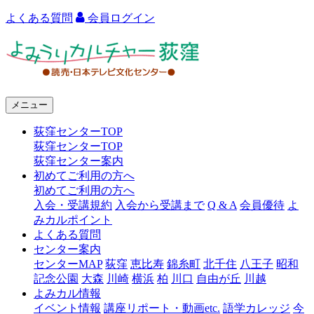
よくある質問
会員ログイン
よ
み
う
メニュー
り
荻窪センターTOP
カ
荻窪センターTOP
ル
荻窪センター案内
初めてご利用の方へ
チ
初めてご利用の方へ
ャ
入会・受講規約
入会から受講まで
Q & A
会員優待
よ
みカルポイント
ー
よくある質問
センター案内
荻
センターMAP
荻窪
恵比寿
錦糸町
北千住
八王子
昭和
窪
記念公園
大森
川崎
横浜
柏
川口
自由が丘
川越
よみカル情報
イベント情報
講座リポート・動画etc.
語学カレッジ
今